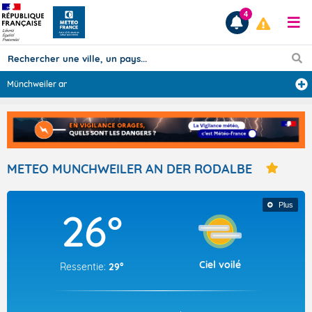
4
Münchweiler an
...
Prévisions
TOUS LES RÉSULTATS
METEO MUNCHWEILER AN DER RODALBE
Articles
Plus
26°
Ciel voilé
Ressentie:
29°