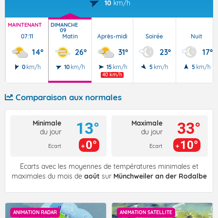
10
km/h
MAINTENANT
DIMANCHE
09
07:11
Matin
Après-midi
Soirée
Nuit
14°
26°
31°
23°
17°
0
km/h
10
km/h
15
km/h
5
km/h
5
km/h
40 km/h
Comparaison aux normales
Minimale
Maximale
13°
33°
du jour
du jour
0°
10°
Ecart
Ecart
Écarts avec les moyennes de températures minimales et
maximales du mois de
août
sur
Münchweiler an der Rodalbe
ANIMATION RADAR
ANIMATION SATELLITE