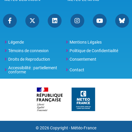
Légende
Mentions Légales
Témoins de connexion
Politique de Confidentialité
Droits de Reproduction
Consentement
Accessibilité : partiellement
Contact
conforme
© 2026 Copyright -
Météo-France