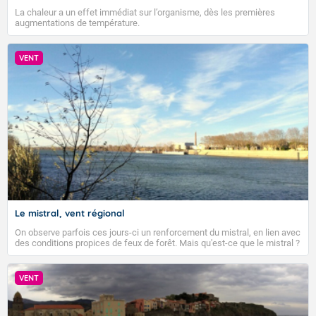
La chaleur a un effet immédiat sur l’organisme, dès les premières
augmentations de température.
VENT
Le mistral, vent régional
On observe parfois ces jours-ci un renforcement du mistral, en lien avec
des conditions propices de feux de forêt. Mais qu'est-ce que le mistral ?
Quelles sont ses caractéristiques ? Le mistral est un vent régional,
turbulent et généralement sec, pouvant souffler à une vitesse moyenne
de 50 km/h et atteindre 80 à 100 km/h en rafales, parfois davantage. Il
VENT
VIGILANCE ROUGE
parcourt la basse vallée du Rhône et la Provence et envahit le littoral
méditerranéen à partir de la Camargue.