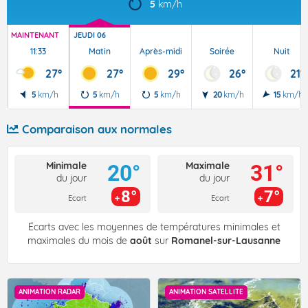
5
km/h
MAINTENANT
JEUDI 06
11:33
Matin
Après-midi
Soirée
Nuit
27°
27°
29°
26°
21°
5
km/h
5
km/h
5
km/h
20
km/h
15
km/h
Comparaison aux normales
Minimale
Maximale
20°
31°
du jour
du jour
8°
7°
Ecart
Ecart
Écarts avec les moyennes de températures minimales et
maximales du mois de
août
sur
Romanel-sur-Lausanne
ANIMATION RADAR
ANIMATION SATELLITE