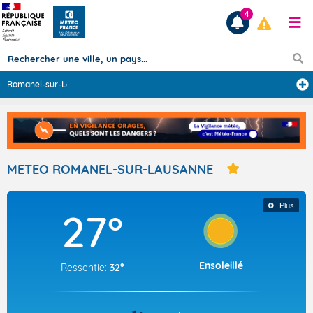
4
Romanel-sur-Lau
...
Prévisions
TOUS LES RÉSULTATS
METEO ROMANEL-SUR-LAUSANNE
Articles
Plus
27°
Ensoleillé
Ressentie:
32°