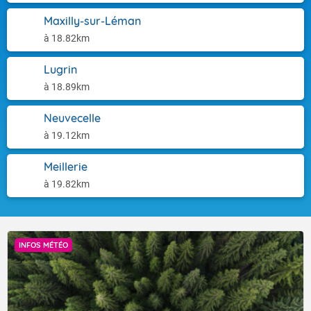
Maxilly-sur-Léman
à 18.82km
Lugrin
à 18.89km
Neuvecelle
à 19.12km
Meillerie
à 19.82km
INFOS MÉTÉO