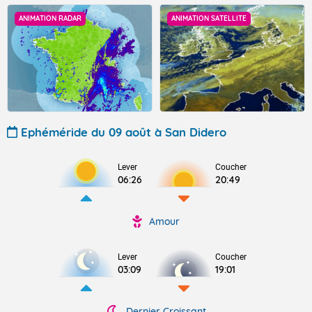
ANIMATION RADAR
ANIMATION SATELLITE
Ephéméride du 09 août à San Didero
Lever
Coucher
06:26
20:49
Amour
Lever
Coucher
03:09
19:01
Dernier Croissant