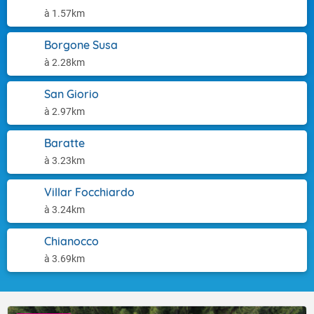
à 1.57km
Borgone Susa
à 2.28km
San Giorio
à 2.97km
Baratte
à 3.23km
Villar Focchiardo
à 3.24km
Chianocco
à 3.69km