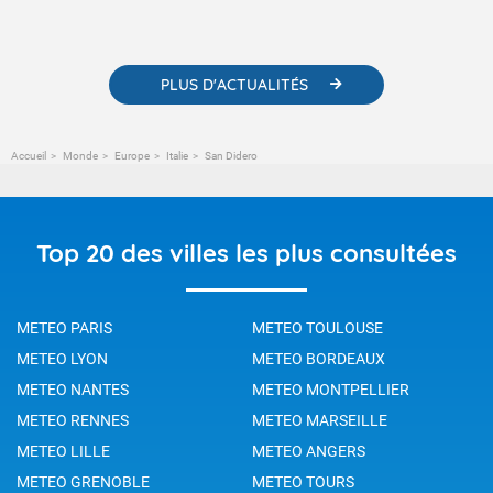
contenus pédagogiques concernant les phénomènes
météorologiques et des informations scientifiques sur le
changement climatique.
PLUS D'ACTUALITÉS
Accueil
Monde
Europe
Italie
San Didero
Top 20 des villes les plus consultées
METEO PARIS
METEO TOULOUSE
METEO LYON
METEO BORDEAUX
METEO NANTES
METEO MONTPELLIER
METEO RENNES
METEO MARSEILLE
METEO LILLE
METEO ANGERS
METEO GRENOBLE
METEO TOURS