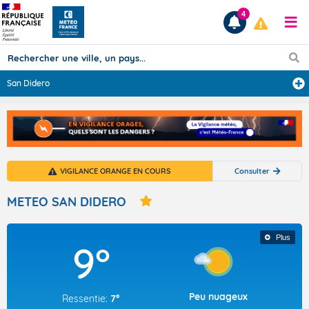
4
San Didero
Prévisions
TOUS LES RÉSULTATS
VIGILANCE ORANGE EN COURS
Consulter
Articles
METEO SAN DIDERO
Plus
9°
Peu nuageux
Ressentie:
7°