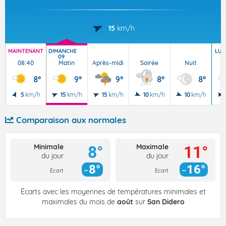
15
km/h
MAINTENANT
DIMANCHE
LUN
09
08:40
Matin
Après-midi
Soirée
Nuit
8°
9°
9°
8°
8°
5
km/h
15
km/h
15
km/h
10
km/h
10
km/h
Comparaison aux normales
Minimale
Maximale
8°
11°
du jour
du jour
8°
16°
Ecart
Ecart
Écarts avec les moyennes de températures minimales et
maximales du mois de
août
sur
San Didero