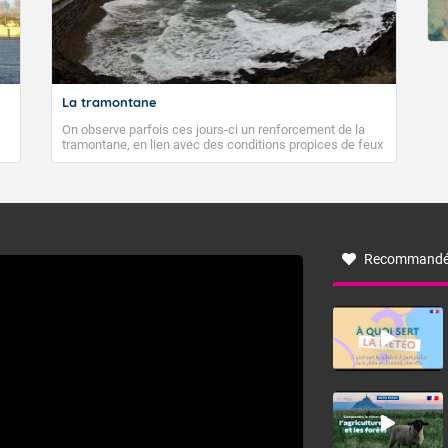
La tramontane
On observe parfois ces jours-ci un renforcement de la
tramontane, en lien avec des conditions propices de feux
de forêt. Mais qu'est-ce que la tramontane ? Quelles sont
ses caractéristiques ? La tramontane est un vent
turbulent soufflant de secteur nord-ouest à nord, ou ouest
à nord-ouest, dans un secteur qui part du Roussillon à la
vallée de l’Aude et à l’ouest de l’Hérault. L’étymologie de
ce vent vient du latin trasmontanus, signifiant au-delà des
monts, en allusion aux régions montagneuses d’où
Recommandé
provient ce vent.