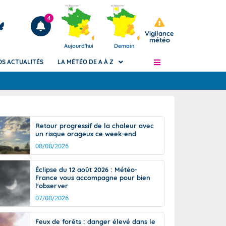
4
Vigilance
météo
Aujourd'hui
Demain
OS ACTUALITÉS
LA MÉTÉO DE A À Z
Articles
ngers
Retour progressif de la chaleur avec
Phénomènes dangereux de J+2 à J+7
un risque orageux ce week-end
civile
Avertissement pluies intenses à l'échelle
08/08/2026
des communes (Apic)
és
Bulletins Marine
Éclipse du 12 août 2026 : Météo-
France vous accompagne pour bien
ateur de
Bulletins d'estimation du risque
l'observer
d'avalanche
07/08/2026
-pompier
Météo des forêts
Vigicrues
Feux de forêts : danger élevé dans le