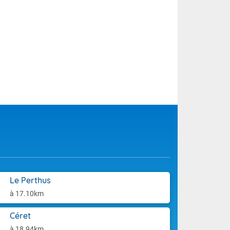
Le Perthus
à 17.10km
Céret
à 18.94km