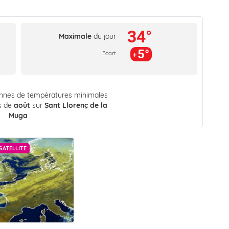
34°
Maximale
du jour
5°
Ecart
ennes de températures minimales
s de
août
sur
Sant Llorenç de la
Muga
SATELLITE