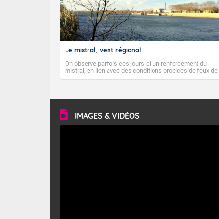
Le mistral, vent régional
On observe parfois ces jours-ci un renforcement du
mistral, en lien avec des conditions propices de feux de
forêt. Mais qu'est-ce que le mistral ? Quelles sont ses
caractéristiques ? Le mistral est un vent régional,
turbulent et généralement sec, pouvant souffler à une
vitesse moyenne de 50 km/h et atteindre 80 à 100 km/h
en rafales, parfois davantage. Il parcourt la basse vallée
du Rhône et la Provence et envahit le littoral
IMAGES & VIDÉOS
méditerranéen à partir de la Camargue.