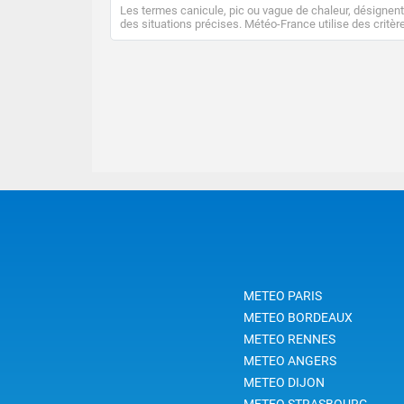
Les termes canicule, pic ou vague de chaleur, désignent
des situations précises. Météo-France utilise des critèr
climatologiques pour évaluer et qualifier les épisodes d
chaleur qui peuvent avoir des impacts sanitaires et soci
économiques importants.
METEO PARIS
METEO BORDEAUX
METEO RENNES
METEO ANGERS
METEO DIJON