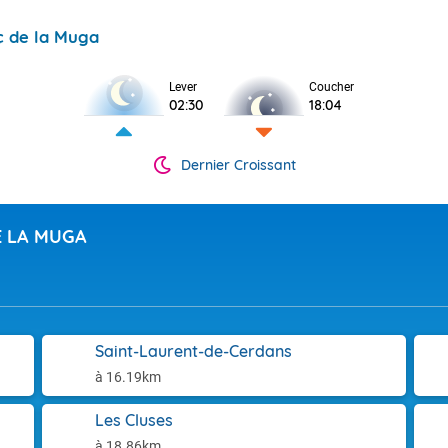
ç de la Muga
Lever
Coucher
02:30
18:04
Dernier Croissant
E LA MUGA
Saint-Laurent-de-Cerdans
à 16.19km
Les Cluses
à 18.86km