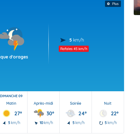
t Futuna
oid
Plus
5
km/h
Rafales
45 km/h
sque d'orages
DIMANCHE 09
Matin
Après-midi
Soirée
Nuit
27°
30°
24°
22°
5
km/h
10
km/h
5
km/h
5
km/h