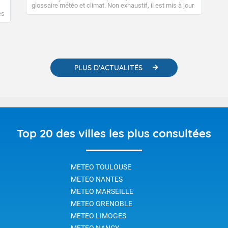
glossaire météo et climat. Non exhaustif, il est mis à jour
régulièrement, au fil de nos publications. Vous y trouverez
es
également des liens utiles vers nos contenus
e
pédagogiques concernant les phénomènes
o-
météorologiques et des informations scientifiques sur le
changement climatique.
PLUS D'ACTUALITÉS
Top 20 des villes les plus consultées
METEO TOULOUSE
METEO NANTES
METEO MARSEILLE
METEO GRENOBLE
METEO LIMOGES