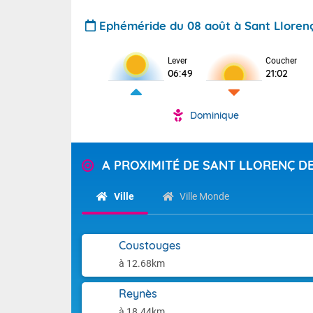
Ephéméride du 08 août à Sant Lloren
Lever
Coucher
06:49
21:02
Dominique
A PROXIMITÉ DE SANT LLORENÇ D
Ville
Ville Monde
Coustouges
à 12.68km
Reynès
à 18.44km