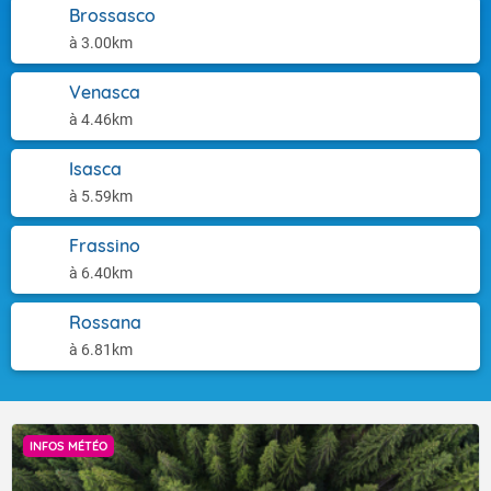
Brossasco
à 3.00km
Venasca
à 4.46km
Isasca
à 5.59km
Frassino
à 6.40km
Rossana
à 6.81km
INFOS MÉTÉO