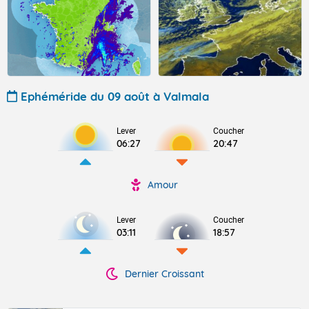
Ephéméride du 09 août à Valmala
Lever
Coucher
06:27
20:47
Amour
Lever
Coucher
03:11
18:57
Dernier Croissant