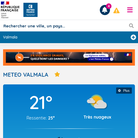
4
Valmala
Prévisions
TOUS LES RÉSULTATS
METEO VALMALA
Articles
Plus
21°
Très nuageux
Ressentie:
25°