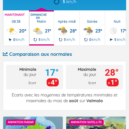
5
km/h
MAINTENANT
DIMANCHE
09
08:38
Matin
Après-midi
Soirée
Nuit
20°
21°
28°
23°
17°
0
km/h
5
km/h
5
km/h
0
km/h
5
km/h
Comparaison aux normales
Minimale
Maximale
17°
28°
du jour
du jour
4°
1°
Ecart
Ecart
Écarts avec les moyennes de températures minimales et
maximales du mois de
août
sur
Valmala
ANIMATION RADAR
ANIMATION SATELLITE