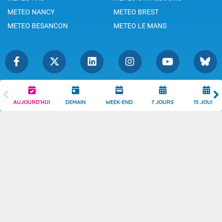
METEO NANCY
METEO BREST
METEO BESANCON
METEO LE MANS
Légende
Mentions Légales
AUJOURD'HUI
DEMAIN
WEEK-END
7 JOURS
15 JOURS
Témoins de connexion
Politique de Confidentialité
Droits de Reproduction
Consentement
Accessibilité : partiellement
Contact
conforme