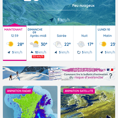
Peu nuageux
5
km/h
MAINTENANT
DIMANCHE
LUNDI 10
09
12:59
Après-midi
Soirée
Nuit
Matin
28°
30°
22°
17°
23°
5
km/h
10
km/h
5
km/h
5
km/h
5
km/h
50 km/h
ANIMATION RADAR
ANIMATION SATELLITE