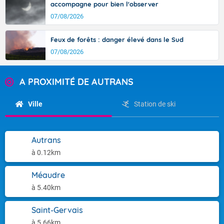
accompagne pour bien l'observer
07/08/2026
Feux de forêts : danger élevé dans le Sud
07/08/2026
A PROXIMITÉ DE AUTRANS
Ville
Station de ski
Autrans
à 0.12km
Méaudre
à 5.40km
Saint-Gervais
à 5.66km