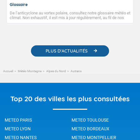
Glossaire
De l’anticyclone au vortex polaire, consultez notre glossaire météo et
climat. Non exhaustif, il est mis à jour régulièrement, au fil de nos
publications. Vous y trouverez également des liens utiles vers nos
contenus pédagogiques concernant les phénomènes
météorologiques et des informations scientifiques sur le
changement climatique.
PLUS D'ACTUALITÉS
Accueil
Météo Montagne
Alpes du Nord
Autrans
Top 20 des villes les plus consultées
METEO PARIS
METEO TOULOUSE
METEO LYON
METEO BORDEAUX
METEO NANTES
METEO MONTPELLIER