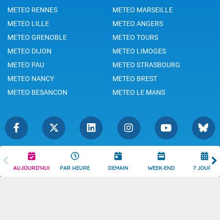
METEO RENNES
METEO MARSEILLE
METEO LILLE
METEO ANGERS
METEO GRENOBLE
METEO TOURS
METEO DIJON
METEO LIMOGES
METEO PAU
METEO STRASBOURG
METEO NANCY
METEO BREST
METEO BESANCON
METEO LE MANS
Légende
Mentions Légales
AUJOURD'HUI
PAR HEURE
DEMAIN
WEEK-END
7 JOURS
Témoins de connexion
Politique de Confidentialité
Droits de Reproduction
Consentement
Accessibilité : partiellement
Contact
conforme