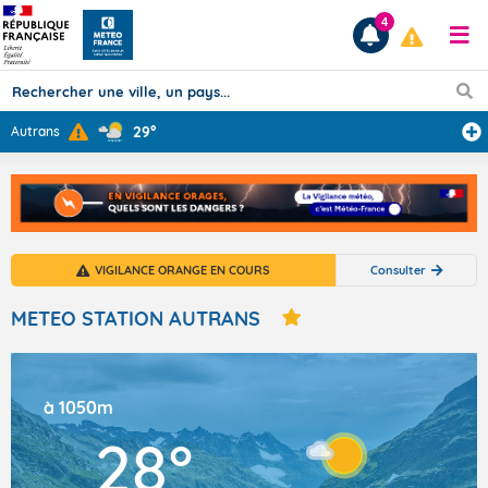
4
29°
Autrans
Prévisions
TOUS LES RÉSULTATS
VIGILANCE ORANGE EN COURS
Consulter
Articles
METEO STATION AUTRANS
à 1050m
28°