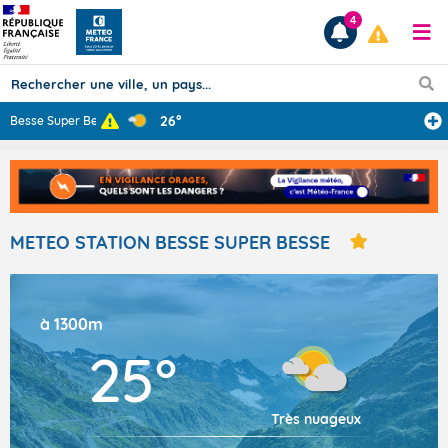
4
26°
Besse Super Bes
...
Prévisions
TOUS LES RÉSULTATS
METEO STATION BESSE SUPER BESSE
Articles
à 1300m
25°
Très nuageux