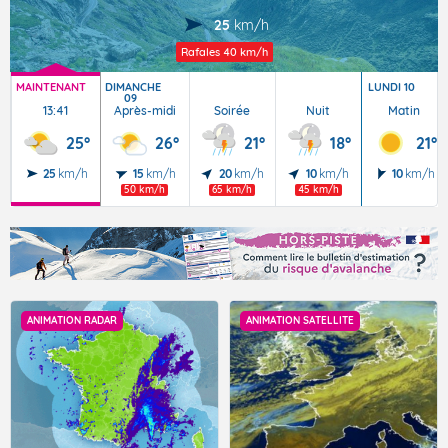
25
km/h
Rafales
40 km/h
MAINTENANT
DIMANCHE
LUNDI 10
09
13:41
Après-midi
Soirée
Nuit
Matin
25°
26°
21°
18°
21°
25
km/h
15
km/h
20
km/h
10
km/h
10
km/h
50 km/h
65 km/h
45 km/h
ANIMATION RADAR
ANIMATION SATELLITE