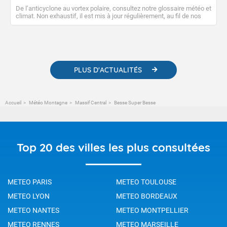
De l’anticyclone au vortex polaire, consultez notre glossaire météo et
climat. Non exhaustif, il est mis à jour régulièrement, au fil de nos
publications. Vous y trouverez également des liens utiles vers nos
contenus pédagogiques concernant les phénomènes
météorologiques et des informations scientifiques sur le
changement climatique.
PLUS D'ACTUALITÉS
Accueil
Météo Montagne
Massif Central
Besse Super Besse
Top 20 des villes les plus consultées
METEO PARIS
METEO TOULOUSE
METEO LYON
METEO BORDEAUX
METEO NANTES
METEO MONTPELLIER
METEO RENNES
METEO MARSEILLE