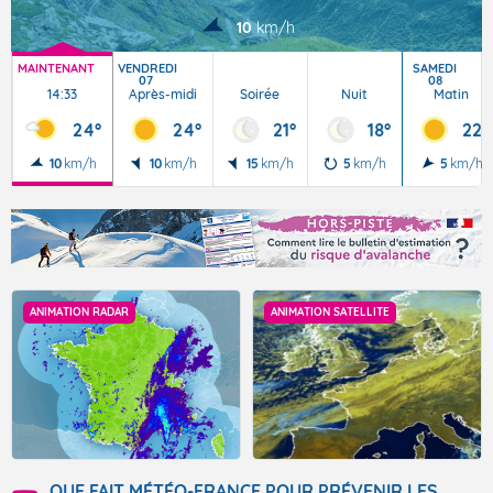
10
km/h
MAINTENANT
VENDREDI
SAMEDI
07
08
14:33
Après-midi
Soirée
Nuit
Matin
24°
24°
21°
18°
22°
10
km/h
10
km/h
15
km/h
5
km/h
5
km/h
ANIMATION RADAR
ANIMATION SATELLITE
QUE FAIT MÉTÉO-FRANCE POUR PRÉVENIR LES