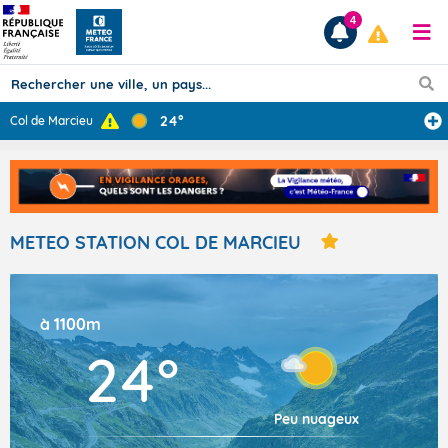
4
24°
Col de Marcieu
Prévisions
TOUS LES RÉSULTATS
METEO STATION COL DE MARCIEU
Articles
à 1100m
24°
Peu nuageux