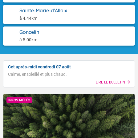
Sainte-Marie-d'Alloix
à 4.44km
Goncelin
à 5.00km
Cet après-midi vendredi 07 août
Calme, ensoleillé et plus chaud.
LIRE LE BULLETIN
INFOS MÉTÉO