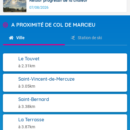
Retour progressif de la chaleur
07/08/2026
A PROXIMITÉ DE COL DE MARCIEU
Ville
Station de ski
Le Touvet
à 2.31km
Saint-Vincent-de-Mercuze
à 3.05km
Saint-Bernard
à 3.38km
La Terrasse
à 3.87km