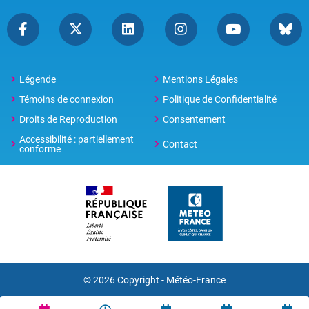
Légende
Mentions Légales
Témoins de connexion
Politique de Confidentialité
Droits de Reproduction
Consentement
Accessibilité : partiellement
Contact
conforme
© 2026 Copyright -
Météo-France