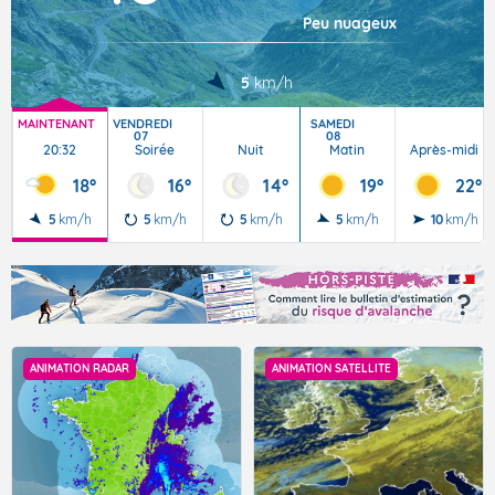
Peu nuageux
5
km/h
MAINTENANT
VENDREDI
SAMEDI
07
08
20:32
Soirée
Nuit
Matin
Après-midi
18°
16°
14°
19°
22°
5
km/h
5
km/h
5
km/h
5
km/h
10
km/h
ANIMATION RADAR
ANIMATION SATELLITE