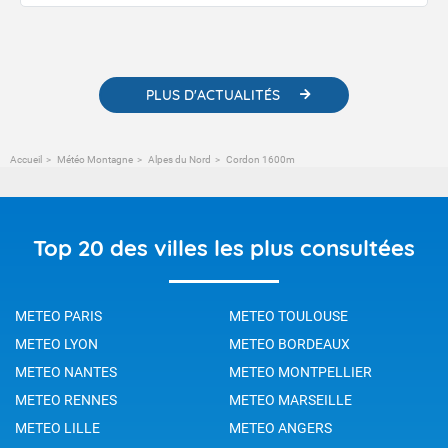
publications. Vous y trouverez également des liens utiles vers nos
contenus pédagogiques concernant les phénomènes
météorologiques et des informations scientifiques sur le
changement climatique.
PLUS D'ACTUALITÉS
Accueil
Météo Montagne
Alpes du Nord
Cordon 1600m
Top 20 des villes les plus consultées
METEO PARIS
METEO TOULOUSE
METEO LYON
METEO BORDEAUX
METEO NANTES
METEO MONTPELLIER
METEO RENNES
METEO MARSEILLE
METEO LILLE
METEO ANGERS