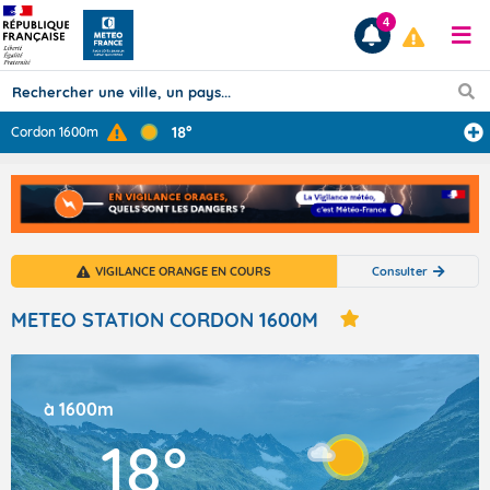
4
18°
Cordon 1600m
Prévisions
TOUS LES RÉSULTATS
VIGILANCE ORANGE EN COURS
Consulter
Articles
METEO STATION CORDON 1600M
à 1600m
18°