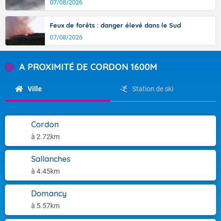
07/08/2026
Feux de forêts : danger élevé dans le Sud
07/08/2026
A PROXIMITÉ DE CORDON 1600M
Ville
Station de ski
Cordon
à 2.72km
Sallanches
à 4.45km
Domancy
à 5.57km