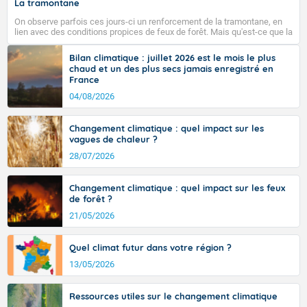
La tramontane
l'Alsace, prévoyez 29 à 32 degrés. Plus à l'ouest, il fait
25 à 30 degrés dans les terres et 20 à 23 degrés du
On observe parfois ces jours-ci un renforcement de la tramontane, en
lien avec des conditions propices de feux de forêt. Mais qu'est-ce que la
Finistère au Nord-Pas-de-Calais.
tramontane ? Quelles sont ses caractéristiques ? La tramontane est un
vent turbulent soufflant de secteur nord-ouest à nord, ou ouest à nord-
Bilan climatique : juillet 2026 est le mois le plus
ouest, dans un secteur qui part du Roussillon à la vallée de l’Aude et à
chaud et un des plus secs jamais enregistré en
l’ouest de l’Hérault. L’étymologie de ce vent vient du latin trasmontanus,
France
signifiant au-delà des monts, en allusion aux régions montagneuses
Fermer
d’où provient ce vent.
04/08/2026
Changement climatique : quel impact sur les
vagues de chaleur ?
28/07/2026
Changement climatique : quel impact sur les feux
de forêt ?
21/05/2026
Quel climat futur dans votre région ?
13/05/2026
Ressources utiles sur le changement climatique