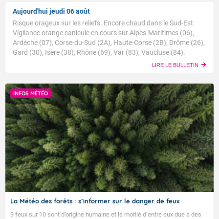
Aujourd'hui jeudi 06 août
Risque orageux sur les reliefs. Encore chaud dans le Sud-Est.
Vigilance orange canicule en cours sur Alpes-Maritimes (06),
Ardèche (07), Corse-du-Sud (2A), Haute-Corse (2B), Drôme (26),
Gard (30), Isère (38), Rhône (69), Var (83), Vaucluse (84).
LIRE LE BULLETIN
INFOS MÉTÉO
La Météo des forêts : s’informer sur le danger de feux
9 feux sur 10 sont d’origine humaine et la moitié d’entre eux due à des