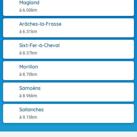
Magland
à 6.00km
Arâches-la-Frasse
à 6.31km
Sixt-Fer-à-Cheval
à 8.37km
Morillon
à 8.70km
Samoëns
à 8.96km
Sallanches
à 9.10km