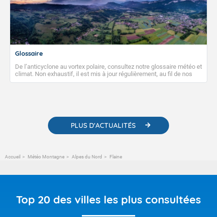
Glossaire
De l’anticyclone au vortex polaire, consultez notre glossaire météo et
climat. Non exhaustif, il est mis à jour régulièrement, au fil de nos
publications. Vous y trouverez également des liens utiles vers nos
contenus pédagogiques concernant les phénomènes
météorologiques et des informations scientifiques sur le
changement climatique.
PLUS D'ACTUALITÉS
Accueil
Météo Montagne
Alpes du Nord
Flaine
Top 20 des villes les plus consultées