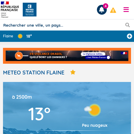
4
18°
Flaine
Prévisions
TOUS LES RÉSULTATS
METEO STATION FLAINE
Articles
à 2500m
13°
Peu nuageux