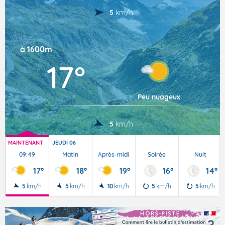
5
km/h
à 1600m
17°
Peu nuageux
5
km/h
MAINTENANT
JEUDI 06
09:49
Matin
Après-midi
Soirée
Nuit
17°
18°
19°
16°
14°
5
km/h
5
km/h
10
km/h
5
km/h
5
km/h