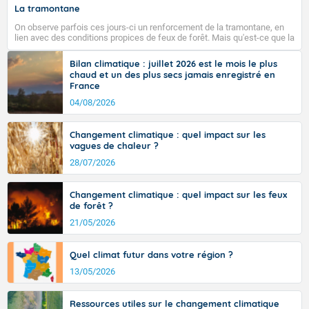
pays, hors côtes de Manche, avec 35 à 38°C dans le
La tramontane
sud-ouest et le sud-est et même localement 38 ou 39
On observe parfois ces jours-ci un renforcement de la tramontane, en
sur Midi-Pyrénées, et 39 à 40 dans le Gard.
lien avec des conditions propices de feux de forêt. Mais qu'est-ce que la
tramontane ? Quelles sont ses caractéristiques ? La tramontane est un
vent turbulent soufflant de secteur nord-ouest à nord, ou ouest à nord-
Bilan climatique : juillet 2026 est le mois le plus
ouest, dans un secteur qui part du Roussillon à la vallée de l’Aude et à
chaud et un des plus secs jamais enregistré en
l’ouest de l’Hérault. L’étymologie de ce vent vient du latin trasmontanus,
France
Fermer
signifiant au-delà des monts, en allusion aux régions montagneuses
d’où provient ce vent.
04/08/2026
Changement climatique : quel impact sur les
vagues de chaleur ?
28/07/2026
Changement climatique : quel impact sur les feux
de forêt ?
21/05/2026
Quel climat futur dans votre région ?
13/05/2026
Ressources utiles sur le changement climatique