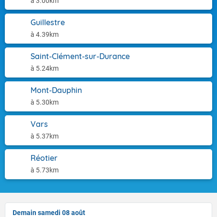
à 3.00km
Guillestre
à 4.39km
Saint-Clément-sur-Durance
à 5.24km
Mont-Dauphin
à 5.30km
Vars
à 5.37km
Réotier
à 5.73km
Demain samedi 08 août