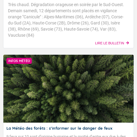
Très chaud. Dégradation orageuse en soirée par le Sud-Ouest.
Demain samedi, 12 départements sont placés en vigilance
orange "Canicule" : Alpes-Maritimes (06), Ardèche (07), Corse-
du-Sud (2A), Haute-Corse (2B), Drôme (26), Gard (30), Isère
(38), Rhône (69), Savoie (73), Haute-Savoie (74), Var (83),
Vaucluse (84)
LIRE LE BULLETIN
INFOS MÉTÉO
La Météo des forêts : s’informer sur le danger de feux
9 feux sur 10 sont d’origine humaine et la moitié d’entre eux due à des