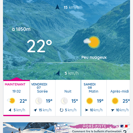
15
km/h
à 1850m
22°
Peu nuageux
5
km/h
MAINTENANT
VENDREDI
SAMEDI
07
08
19:02
Soirée
Nuit
Matin
Après-midi
22°
19°
15°
19°
25°
5
km/h
15
km/h
5
km/h
10
km/h
10
km/h