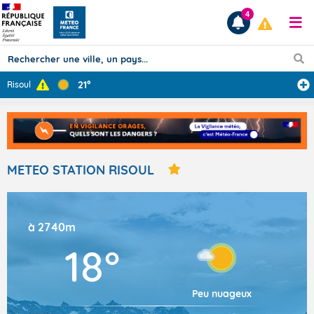
4
21°
Risoul
Prévisions
TOUS LES RÉSULTATS
METEO STATION RISOUL
Articles
à 2740m
18°
Peu nuageux