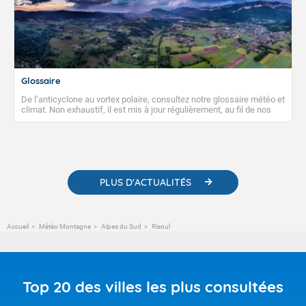
Glossaire
De l’anticyclone au vortex polaire, consultez notre glossaire météo et
climat. Non exhaustif, il est mis à jour régulièrement, au fil de nos
publications. Vous y trouverez également des liens utiles vers nos
contenus pédagogiques concernant les phénomènes
météorologiques et des informations scientifiques sur le
changement climatique.
PLUS D'ACTUALITÉS
Accueil
Météo Montagne
Alpes du Sud
Risoul
Top 20 des villes les plus consultées