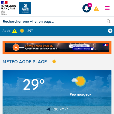
4
29°
Agde
Prévisions
TOUS LES RÉSULTATS
METEO AGDE PLAGE
Articles
29°
Peu nuageux
20
km/h