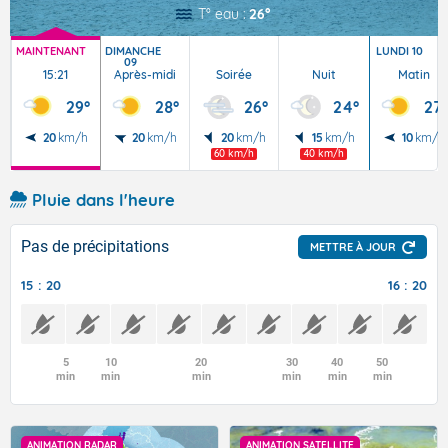
T° eau :
26°
MAINTENANT
DIMANCHE
LUNDI 10
09
15:21
Après-midi
Soirée
Nuit
Matin
29°
28°
26°
24°
27°
20
km/h
20
km/h
20
km/h
15
km/h
10
km/h
60 km/h
40 km/h
Pluie dans l'heure
Pas de précipitations
METTRE À JOUR
15 : 20
16 : 20
5
10
20
30
40
50
min
min
min
min
min
min
ANIMATION RADAR
ANIMATION SATELLITE