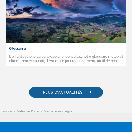
Glossaire
De l’anticyclone au vortex polaire, consultez notre glossaire météo et
climat. Non exhaustif, il est mis à jour régulièrement, au fil de nos
publications. Vous y trouverez également des liens utiles vers nos
contenus pédagogiques concernant les phénomènes
météorologiques et des informations scientifiques sur le
changement climatique.
PLUS D'ACTUALITÉS
Accueil
Météo des Plages
Méditerranée
Agde