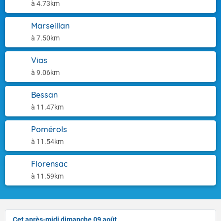
à 4.73km
Marseillan
à 7.50km
Vias
à 9.06km
Bessan
à 11.47km
Pomérols
à 11.54km
Florensac
à 11.59km
Cet après-midi dimanche 09 août