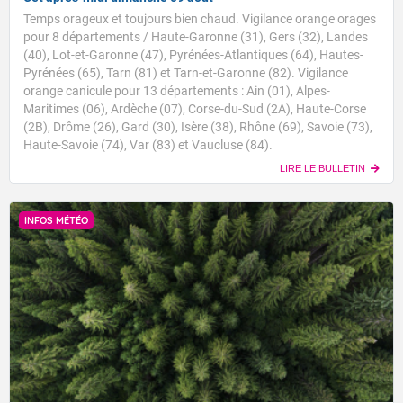
Temps orageux et toujours bien chaud. Vigilance orange orages
pour 8 départements / Haute-Garonne (31), Gers (32), Landes
(40), Lot-et-Garonne (47), Pyrénées-Atlantiques (64), Hautes-
Pyrénées (65), Tarn (81) et Tarn-et-Garonne (82). Vigilance
orange canicule pour 13 départements : Ain (01), Alpes-
Maritimes (06), Ardèche (07), Corse-du-Sud (2A), Haute-Corse
(2B), Drôme (26), Gard (30), Isère (38), Rhône (69), Savoie (73),
Haute-Savoie (74), Var (83) et Vaucluse (84).
LIRE LE BULLETIN
INFOS MÉTÉO