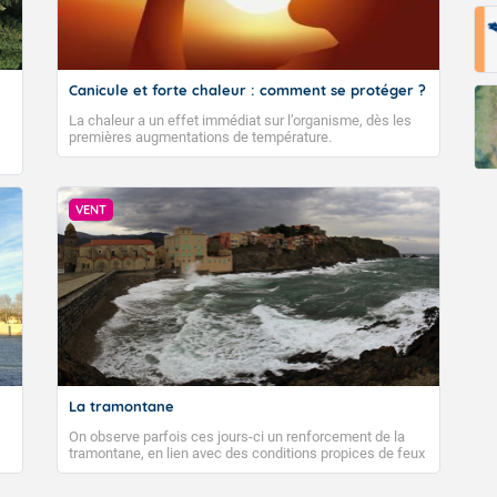
Canicule et forte chaleur : comment se protéger ?
La chaleur a un effet immédiat sur l’organisme, dès les
premières augmentations de température.
VENT
La tramontane
On observe parfois ces jours-ci un renforcement de la
tramontane, en lien avec des conditions propices de feux
de forêt. Mais qu'est-ce que la tramontane ? Quelles sont
ses caractéristiques ? La tramontane est un vent