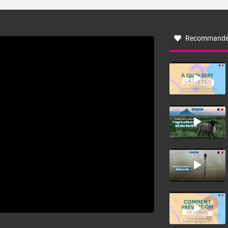
turbulent soufflant de secteur nord-ouest à nord, ou ouest
à nord-ouest, dans un secteur qui part du Roussillon à la
vallée de l’Aude et à l’ouest de l’Hérault. L’étymologie de
ce vent vient du latin trasmontanus, signifiant au-delà des
monts, en allusion aux régions montagneuses d’où
Recommandé
provient ce vent.