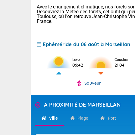
Avec le changement climatique, nos forêts sont
Découvrez la Météo des forêts, cet outil qui pe
Toulouse, où l'on retrouve Jean-Christophe Vi
France.
Ephéméride du 06 août à Marseillan
Voici les tem
Lever
Coucher
22/13 Paris :
06:42
21:04
Clermont-Fd :
Limoges : 27/
Lille : 24/12
Sauveur
TENDANCE P
Demain vendr
Pour la sema
A PROXIMITÉ DE MARSEILLAN
Calme, enso
Cette semain
temps devrait 
La journée s'
Ville
Plage
Port
territoire. O
Tendance des
2026 :
pyrénnéennes, 
alors que la 