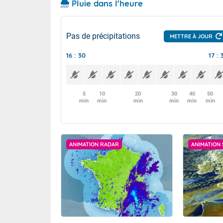
Pluie dans l'heure
Pas de précipitations
METTRE À JOUR
16 : 30
17 : 
5
10
20
30
40
50
min
min
min
min
min
min
ANIMATION RADAR
ANIMATION 