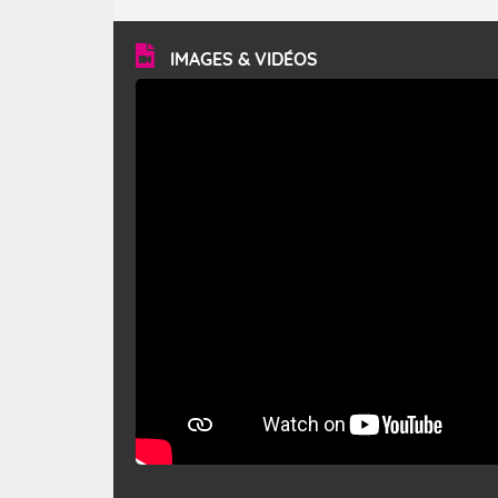
turbulent et généralement sec, pouvant souffler à une
vitesse moyenne de 50 km/h et atteindre 80 à 100 km/h
en rafales, parfois davantage. Il parcourt la basse vallée
du Rhône et la Provence et envahit le littoral
IMAGES & VIDÉOS
méditerranéen à partir de la Camargue.