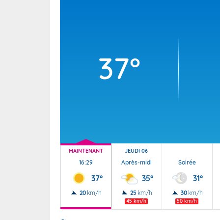
Wallis e
Grand fr
37°
MAINTENANT
JEUDI 06
16:29
Après-midi
Soirée
37°
35°
31°
20
km/h
25
km/h
30
km/h
45 km/h
50 km/h