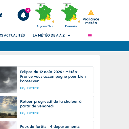
4
Vigilance
météo
Aujourd'hui
Demain
OS ACTUALITÉS
LA MÉTÉO DE A À Z
Articles
ngers
Éclipse du 12 août 2026 : Météo-
Phénomènes dangereux de J+2 à J+7
France vous accompagne pour bien
civile
l'observer
Avertissement pluies intenses à l'échelle
des communes (Apic)
06/08/2026
és
Bulletins Marine
Retour progressif de la chaleur à
ateur de
Bulletins d'estimation du risque
partir de vendredi
d'avalanche
06/08/2026
-pompier
Météo des forêts
Vigicrues
Feux de forêts : 4 départements