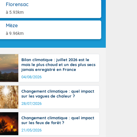
aison.
Florensac
ttoral l'après-
n général, 14
à 5.93km
r
sse, il fait
Mèze
ouvent 30 à 35
à 9.96km
Bilan climatique : juillet 2026 est le
mois le plus chaud et un des plus secs
jamais enregistré en France
04/08/2026
Changement climatique : quel impact
sur les vagues de chaleur ?
28/07/2026
Changement climatique : quel impact
sur les feux de forêt ?
21/05/2026