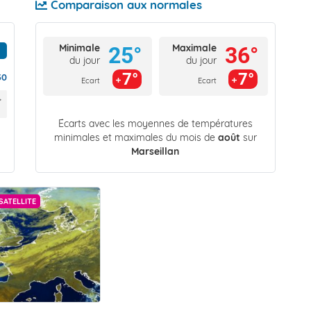
Comparaison aux normales
Minimale
Maximale
25°
36°
du jour
du jour
7°
7°
30
Ecart
Ecart
Écarts avec les moyennes de températures
minimales et maximales du mois de
août
sur
Marseillan
SATELLITE