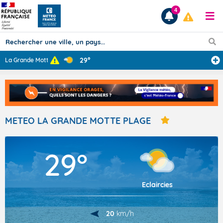
4
29°
La Grande Motte
...
Prévisions
TOUS LES RÉSULTATS
METEO LA GRANDE MOTTE PLAGE
Articles
29°
Eclaircies
20
km/h