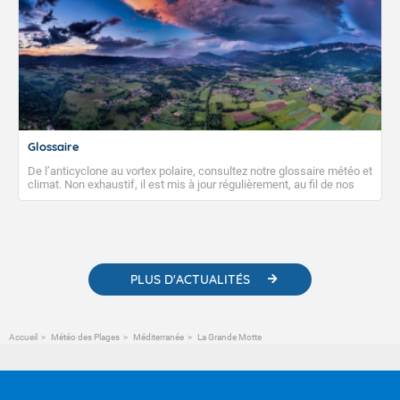
Glossaire
De l’anticyclone au vortex polaire, consultez notre glossaire météo et
climat. Non exhaustif, il est mis à jour régulièrement, au fil de nos
publications. Vous y trouverez également des liens utiles vers nos
contenus pédagogiques concernant les phénomènes
météorologiques et des informations scientifiques sur le
changement climatique.
PLUS D'ACTUALITÉS
Accueil
Météo des Plages
Méditerranée
La Grande Motte