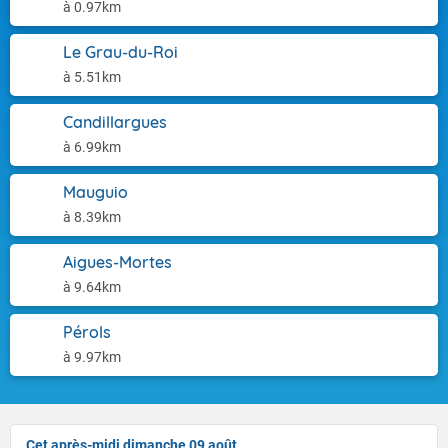
à 0.97km
Le Grau-du-Roi
à 5.51km
Candillargues
à 6.99km
Mauguio
à 8.39km
Aigues-Mortes
à 9.64km
Pérols
à 9.97km
Cet après-midi dimanche 09 août