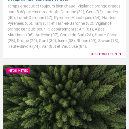
Temps orageux et toujours bien chaud. Vigilance orange orages
pour 8 départements / Haute-Garonne (31), Gers (32), Landes
(40), Lot-et-Garonne (47), Pyrénées-Atlantiques (64), Hautes-
Pyrénées (65), Tarn (81) et Tarn-et-Garonne (82). Vigilance
orange canicule pour 13 départements : Ain (01), Alpes-
Maritimes (06), Ardèche (07), Corse-du-Sud (2A), Haute-Corse
(2B), Drôme (26), Gard (30), Isère (38), Rhône (69), Savoie (73),
Haute-Savoie (74), Var (83) et Vaucluse (84).
LIRE LE BULLETIN
INFOS MÉTÉO