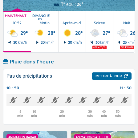
T° eau :
26°
MAINTENANT
DIMANCHE
09
10:52
Matin
Après-midi
Soirée
Nuit
29°
28°
28°
27°
26°
20
km/h
20
km/h
20
km/h
30
km/h
25
km/h
60 km/h
60 km/h
Pluie dans l'heure
Pas de précipitations
METTRE À JOUR
10 : 50
11 : 50
5
10
20
30
40
50
min
min
min
min
min
min
ANIMATION RADAR
ANIMATION SATELLITE