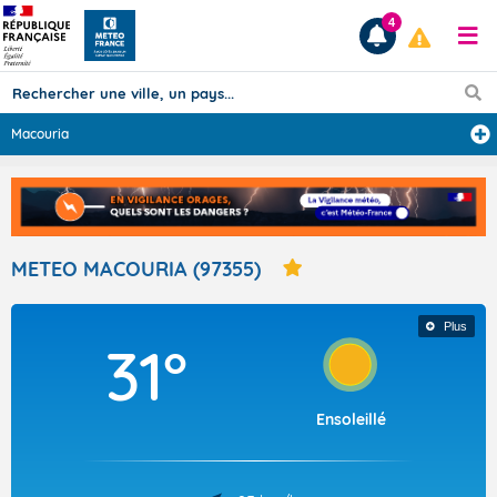
4
Macouria
Prévisions
TOUS LES RÉSULTATS
METEO MACOURIA (97355)
Articles
Plus
31°
Ensoleillé