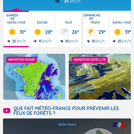
25
km/h
SAMEDI
DIMANCHE
08
09
Après-midi
Soirée
Nuit
Matin
Après-midi
31°
28°
26°
29°
31°
25
km/h
15
km/h
10
km/h
10
km/h
25
km/h
ANIMATION RADAR
ANIMATION SATELLITE
QUE FAIT MÉTÉO-FRANCE POUR PRÉVENIR LES
FEUX DE FORÊTS ?