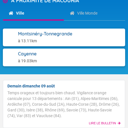
A PROXIMITÉ DE MACOURIA
Ville
Ville Monde
Montsinéry-Tonnegrande
à 13.11km
Cayenne
à 19.03km
Demain dimanche 09 août
Temps orageux et toujours bien chaud. Vigilance orange
canicule pour 13 départements : Ain (01), Alpes-Maritimes (06),
Ardèche (07), Corse-du-Sud (2A), Haute-Corse (2B), Drôme (26),
Gard (30), Isère (38), Rhône (69), Savoie (73), Haute-Savoie
(74), Var (83) et Vaucluse (84).
LIRE LE BULLETIN