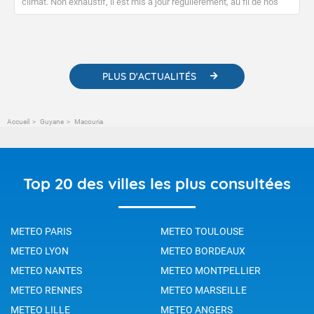
climat. Non exhaustif, il est mis à jour régulièrement, au fil de nos
publications. Vous y trouverez également des liens utiles vers nos
contenus pédagogiques concernant les phénomènes
météorologiques et des informations scientifiques sur le
changement climatique.
PLUS D'ACTUALITÉS
Accueil
Guyane
Macouria
Top 20 des villes les plus consultées
METEO PARIS
METEO TOULOUSE
METEO LYON
METEO BORDEAUX
METEO NANTES
METEO MONTPELLIER
METEO RENNES
METEO MARSEILLE
METEO LILLE
METEO ANGERS