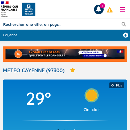
4
Cayenne
Prévisions
TOUS LES RÉSULTATS
METEO CAYENNE (97300)
Articles
Plus
29°
Ciel clair