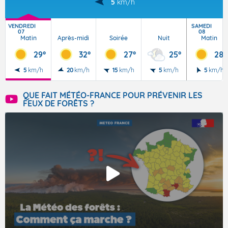
5
km/h
VENDREDI
SAMEDI
07
08
Matin
Après-midi
Soirée
Nuit
Matin
29°
32°
27°
25°
28°
5
km/h
20
km/h
15
km/h
5
km/h
5
km/h
QUE FAIT MÉTÉO-FRANCE POUR PRÉVENIR LES
FEUX DE FORÊTS ?