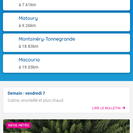
à 7.61km
Matoury
à 9.26km
Montsinéry-Tonnegrande
à 18.83km
Macouria
à 19.03km
Demain : vendredi 7
Calme, ensoleillé et plus chaud.
LIRE LE BULLETIN
INFOS MÉTÉO