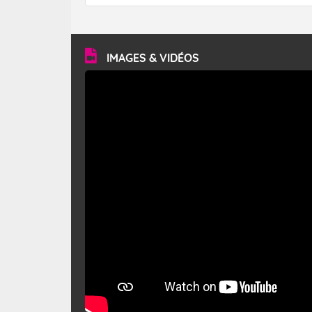
forêt. Mais qu'est-ce que le mistral ? Quelles sont ses
caractéristiques ? Le mistral est un vent régional,
turbulent et généralement sec, pouvant souffler à une
vitesse moyenne de 50 km/h et atteindre 80 à 100 km/h
en rafales, parfois davantage. Il parcourt la basse vallée
du Rhône et la Provence et envahit le littoral
IMAGES & VIDÉOS
méditerranéen à partir de la Camargue.