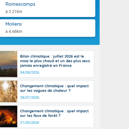
st du pays en
aison.
Romescamps
que sur la
à 3.21km
, la chaine
 par
Moliens
ure nuageuse
n seconde
à 4.66km
e Midi-
u-Charentes.
 90 km/h. Les
 30 degrés
Bilan climatique : juillet 2026 est le
e, avec 34 à
mois le plus chaud et un des plus secs
s, et 39 à 40
jamais enregistré en France
04/08/2026
Changement climatique : quel impact
sur les vagues de chaleur ?
28/07/2026
e-Aquitaine,
'Île-de-
Changement climatique : quel impact
isolés
sur les feux de forêt ?
maritimes sont
21/05/2026
 ondées sont