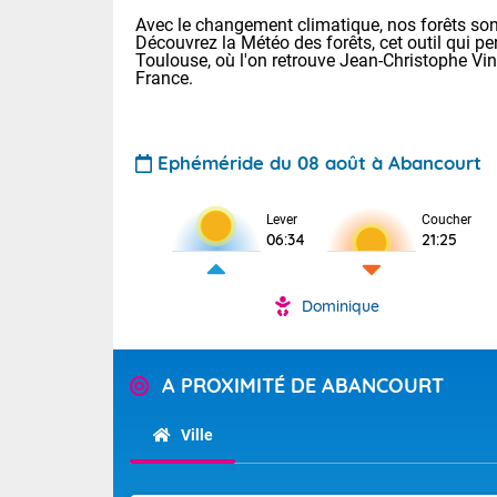
Avec le changement climatique, nos forêts sont
Découvrez la Météo des forêts, cet outil qui pe
Toulouse, où l'on retrouve Jean-Christophe Vi
France.
Ephéméride du 08 août à Abancourt
Voici les tem
Lever
Coucher
: 22/28 Paris
06:34
21:25
Clermont-Fd :
Limoges : 24/
Lille : 22/29
Dominique
TENDANCE P
Cet après-mi
Pour la sema
Très chaud
A PROXIMITÉ DE ABANCOURT
départemen
Au niveau du 
températures 
Maritimes 
Ville
(26), Gard 
Tendance des
(83), et Vau
2026 :