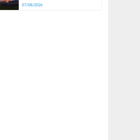
07/08/2026
rée
Nuit
21°
16°
km/h
15
km/h
km/h