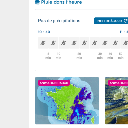
Pluie dans l'heure
Pas de précipitations
METTRE À JOUR
10 : 40
11 : 
5
10
20
30
40
50
min
min
min
min
min
min
ANIMATION RADAR
ANIMATION 