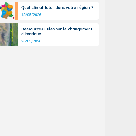
tinée, un peu
Quel climat futur dans votre région ?
ud du pays en
13/05/2026
tique. Des
ers le Jura et
ancs de
Ressources utiles sur le changement
t lumineux et
climatique
nise sur le
26/05/2026
ipitations en
km/h. Côté
mprises entre
 17 en Anjou.
açade
des pointes