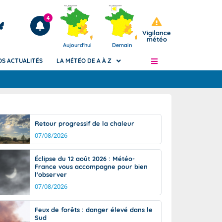
4
Vigilance
météo
Aujourd'hui
Demain
OS ACTUALITÉS
LA MÉTÉO DE A À Z
Articles
ngers
Retour progressif de la chaleur
Phénomènes dangereux de J+2 à J+7
07/08/2026
civile
Avertissement pluies intenses à l'échelle
des communes (Apic)
és
Éclipse du 12 août 2026 : Météo-
Bulletins Marine
France vous accompagne pour bien
l'observer
ateur de
Bulletins d'estimation du risque
d'avalanche
07/08/2026
-pompier
Météo des forêts
Feux de forêts : danger élevé dans le
Vigicrues
Sud