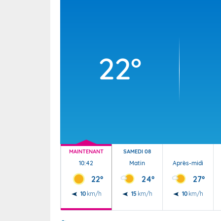
Wallis e
Grand fr
22°
MAINTENANT
SAMEDI 08
10:42
Matin
Après-midi
22°
24°
27°
10
km/h
15
km/h
10
km/h