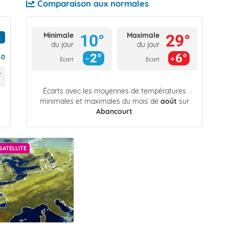
Comparaison aux normales
Minimale
Maximale
10°
29°
du jour
du jour
2°
6°
40
Ecart
Ecart
Écarts avec les moyennes de températures
minimales et maximales du mois de
août
sur
Abancourt
SATELLITE