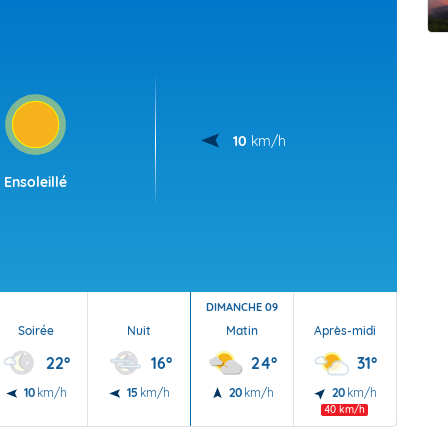
t Futuna
oid
10
km/h
Ensoleillé
DIMANCHE 09
Soirée
Nuit
Matin
Après-midi
Soi
22°
16°
24°
31°
10
km/h
15
km/h
20
km/h
20
km/h
20
40 km/h
40 