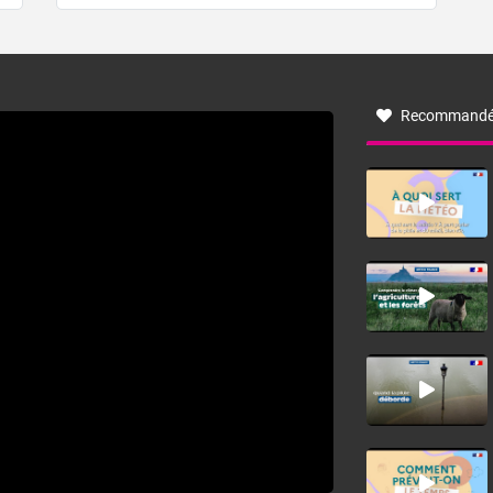
de forêt. Mais qu'est-ce que la tramontane ? Quelles sont
ses caractéristiques ? La tramontane est un vent
turbulent soufflant de secteur nord-ouest à nord, ou ouest
à nord-ouest, dans un secteur qui part du Roussillon à la
vallée de l’Aude et à l’ouest de l’Hérault. L’étymologie de
ce vent vient du latin trasmontanus, signifiant au-delà des
monts, en allusion aux régions montagneuses d’où
Recommandé
provient ce vent.