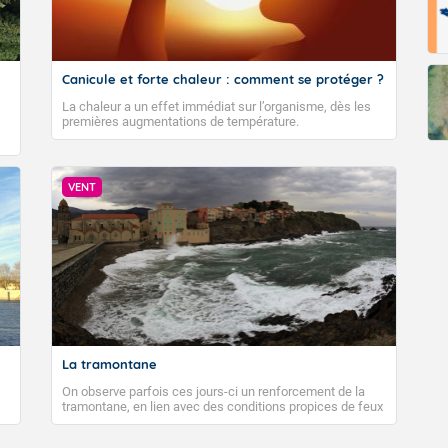
Canicule et forte chaleur : comment se protéger ?
La chaleur a un effet immédiat sur l’organisme, dès les
premières augmentations de température.
VENT
La tramontane
On observe parfois ces jours-ci un renforcement de la
tramontane, en lien avec des conditions propices de feux
de forêt. Mais qu'est-ce que la tramontane ? Quelles sont
ses caractéristiques ? La tramontane est un vent