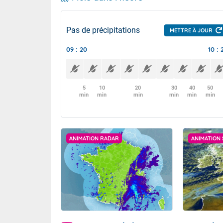
Pas de précipitations
METTRE À JOUR
09 : 20
10 : 
5
10
20
30
40
50
min
min
min
min
min
min
ANIMATION RADAR
ANIMATION 