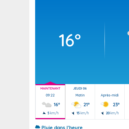
Wallis e
Grand fr
16°
MAINTENANT
JEUDI 06
09:22
Matin
Après-midi
16°
21°
23°
5
km/h
15
km/h
20
km/h
Pluie dans l'heure