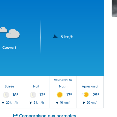
t Futuna
oid
5
km/h
Couvert
VENDREDI 07
Soirée
Nuit
Matin
Après-midi
Soi
18°
12°
17°
25°
20
km/h
5
km/h
10
km/h
20
km/h
20
Comparaison aux normales