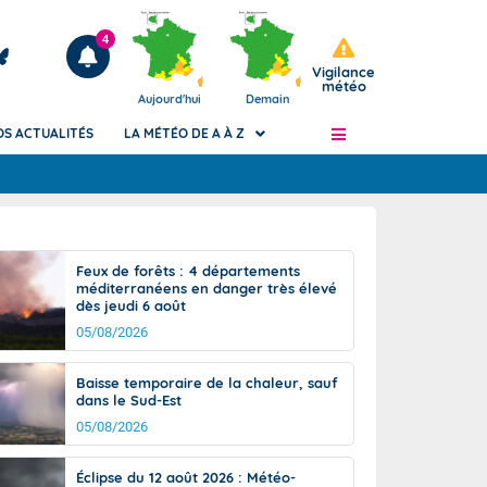
4
Vigilance
météo
Aujourd'hui
Demain
OS ACTUALITÉS
LA MÉTÉO DE A À Z
Articles
ngers
Feux de forêts : 4 départements
Phénomènes dangereux de J+2 à J+7
méditerranéens en danger très élevé
civile
dès jeudi 6 août
Avertissement pluies intenses à l'échelle
des communes (Apic)
05/08/2026
és
Bulletins Marine
Baisse temporaire de la chaleur, sauf
ateur de
Bulletins d'estimation du risque
dans le Sud-Est
d'avalanche
05/08/2026
-pompier
Météo des forêts
Vigicrues
Éclipse du 12 août 2026 : Météo-