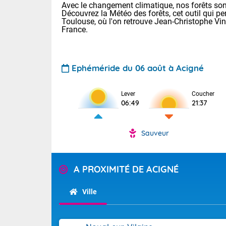
Avec le changement climatique, nos forêts sont
Découvrez la Météo des forêts, cet outil qui pe
Toulouse, où l'on retrouve Jean-Christophe Vi
France.
Ephéméride du 06 août à Acigné
Voici les tem
Lever
Coucher
06:49
21:37
: 11/23 Paris
Clermont-Fd :
Limoges : 15/
Sauveur
Lille : 15/24
TENDANCE P
Aujourd'hui j
Pour la sema
A PROXIMITÉ DE ACIGNÉ
Risque orag
orange cani
Cette semain
devrait rester
du-Sud (2A)
Ville
(69), Var (8
Tendance des
2026 :
Sur le Sud-Ou