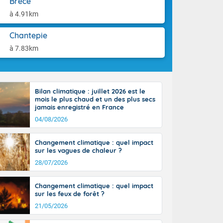
Brécé
la Garonne.
aison.
un débordement
à 4.91km
n ensoleillée,
 nuages
Chantepie
sionner une
à 7.83km
lpes
iques, le vent
et tramontane
 L'après-midi,
Bilan climatique : juillet 2026 est le
e-Alpes avec
mois le plus chaud et un des plus secs
r. Du nord de
jamais enregistré en France
0 degrés dans
04/08/2026
Changement climatique : quel impact
sur les vagues de chaleur ?
28/07/2026
Changement climatique : quel impact
sur les feux de forêt ?
21/05/2026