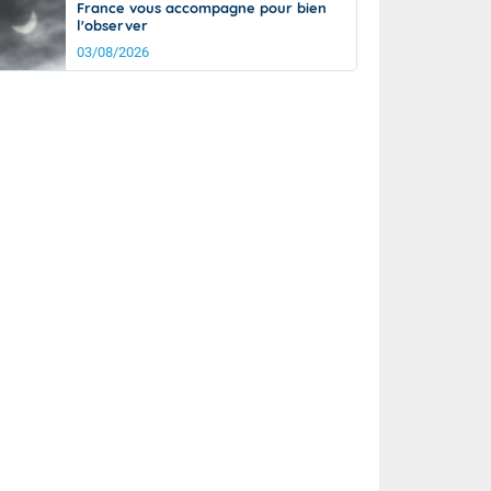
France vous accompagne pour bien
l'observer
03/08/2026
rée
Nuit
20°
15°
km/h
10
km/h