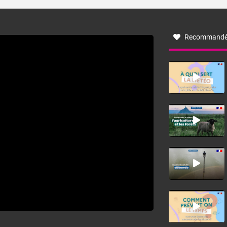
turbulent soufflant de secteur nord-ouest à nord, ou ouest
à nord-ouest, dans un secteur qui part du Roussillon à la
vallée de l’Aude et à l’ouest de l’Hérault. L’étymologie de
ce vent vient du latin trasmontanus, signifiant au-delà des
monts, en allusion aux régions montagneuses d’où
Recommandé
provient ce vent.