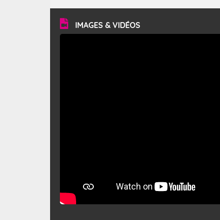
turbulent et généralement sec, pouvant souffler à une
vitesse moyenne de 50 km/h et atteindre 80 à 100 km/h
en rafales, parfois davantage. Il parcourt la basse vallée
du Rhône et la Provence et envahit le littoral
IMAGES & VIDÉOS
méditerranéen à partir de la Camargue.