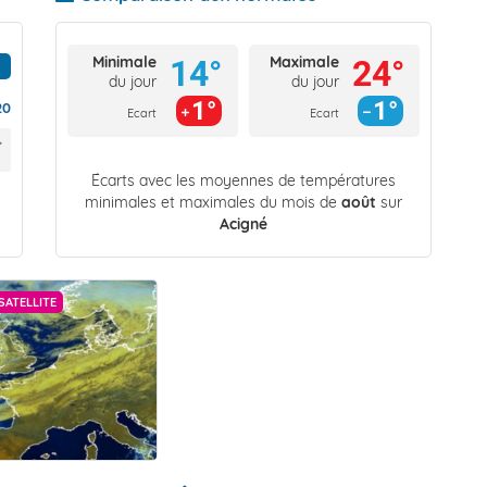
Minimale
Maximale
14°
24°
du jour
du jour
1°
1°
20
Ecart
Ecart
Écarts avec les moyennes de températures
minimales et maximales du mois de
août
sur
Acigné
SATELLITE