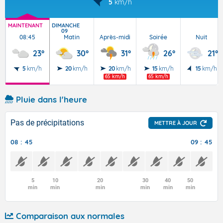
5
km/h
MAINTENANT
DIMANCHE
09
08:45
Matin
Après-midi
Soirée
Nuit
23°
30°
31°
26°
21°
5
km/h
20
km/h
20
km/h
15
km/h
15
km/h
65 km/h
65 km/h
Pluie dans l'heure
Pas de précipitations
METTRE À JOUR
08 : 45
09 : 45
5
10
20
30
40
50
min
min
min
min
min
min
Comparaison aux normales