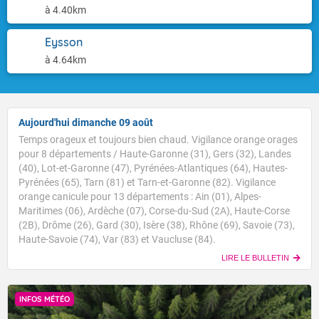
à 4.40km
Eysson
à 4.64km
Aujourd'hui dimanche 09 août
Temps orageux et toujours bien chaud. Vigilance orange orages
pour 8 départements / Haute-Garonne (31), Gers (32), Landes
(40), Lot-et-Garonne (47), Pyrénées-Atlantiques (64), Hautes-
Pyrénées (65), Tarn (81) et Tarn-et-Garonne (82). Vigilance
orange canicule pour 13 départements : Ain (01), Alpes-
Maritimes (06), Ardèche (07), Corse-du-Sud (2A), Haute-Corse
(2B), Drôme (26), Gard (30), Isère (38), Rhône (69), Savoie (73),
Haute-Savoie (74), Var (83) et Vaucluse (84).
LIRE LE BULLETIN
INFOS MÉTÉO