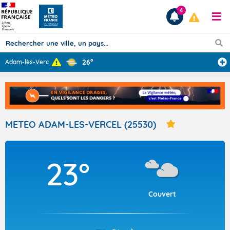
4
26°
Adam-lès-Vercel
...
Prévisions
TOUS LES RÉSULTATS
METEO ADAM-LES-VERCEL (25530)
Articles
23°
Couvert