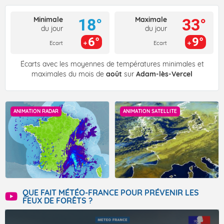
Minimale
Maximale
18°
33°
du jour
du jour
6°
9°
Ecart
Ecart
Écarts avec les moyennes de températures minimales et
maximales du mois de
août
sur
Adam-lès-Vercel
ANIMATION RADAR
ANIMATION SATELLITE
QUE FAIT MÉTÉO-FRANCE POUR PRÉVENIR LES
FEUX DE FORÊTS ?