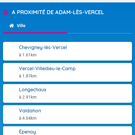
A PROXIMITÉ DE ADAM-LÈS-VERCEL
Ville
Chevigney-lès-Vercel
à 1.61km
Vercel-Villedieu-le-Camp
à 1.87km
Longechaux
à 2.91km
Valdahon
à 4.04km
Épenoy