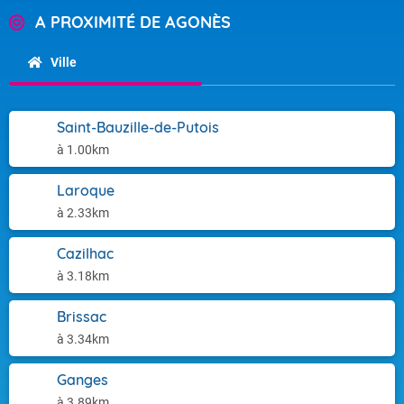
A PROXIMITÉ DE AGONÈS
Ville
Saint-Bauzille-de-Putois
à 1.00km
Laroque
à 2.33km
Cazilhac
à 3.18km
Brissac
à 3.34km
Ganges
à 3.89km