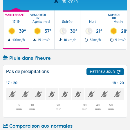
10
km/h
MAINTENANT
VENDREDI
SAMEDI
07
08
17:19
Après-midi
Soirée
Nuit
Matin
39°
37°
30°
21°
28°
10
km/h
15
km/h
10
km/h
5
km/h
5
km/h
Pluie dans l'heure
Pas de précipitations
METTRE À JOUR
17 : 20
18 : 20
5
10
20
30
40
50
min
min
min
min
min
min
Comparaison aux normales