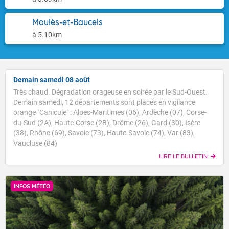
Moulès-et-Baucels
à 5.10km
Demain samedi 08 août
Très chaud. Dégradation orageuse en soirée par le Sud-Ouest.
Demain samedi, 12 départements sont placés en vigilance
orange "Canicule" : Alpes-Maritimes (06), Ardèche (07), Corse-
du-Sud (2A), Haute-Corse (2B), Drôme (26), Gard (30), Isère
(38), Rhône (69), Savoie (73), Haute-Savoie (74), Var (83),
Vaucluse (84)
LIRE LE BULLETIN
INFOS MÉTÉO