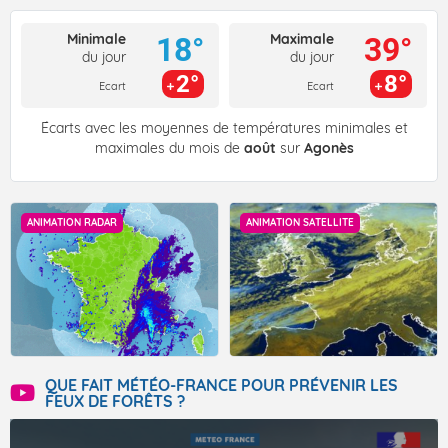
Minimale
Maximale
18°
39°
du jour
du jour
2°
8°
Ecart
Ecart
Écarts avec les moyennes de températures minimales et
maximales du mois de
août
sur
Agonès
ANIMATION RADAR
ANIMATION SATELLITE
QUE FAIT MÉTÉO-FRANCE POUR PRÉVENIR LES
FEUX DE FORÊTS ?