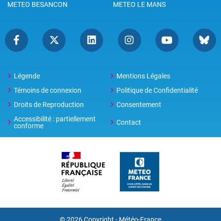
METEO BESANCON
METEO LE MANS
Légende
Mentions Légales
Témoins de connexion
Politique de Confidentialité
Droits de Reproduction
Consentement
Accessibilité : partiellement
Contact
conforme
© 2026 Copyright -
Météo-France