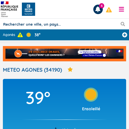
4
38°
Agonès
Prévisions
TOUS LES RÉSULTATS
METEO AGONES (34190)
Articles
39°
Ensoleillé