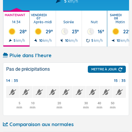
5
km/h
MAINTENANT
VENDREDI
SAMEDI
07
08
14:34
Après-midi
Soirée
Nuit
Matin
28°
29°
23°
16°
22°
5
km/h
10
km/h
10
km/h
5
km/h
10
km/h
Pluie dans l'heure
Pas de précipitations
METTRE À JOUR
14 : 35
15 : 35
5
10
20
30
40
50
min
min
min
min
min
min
Comparaison aux normales