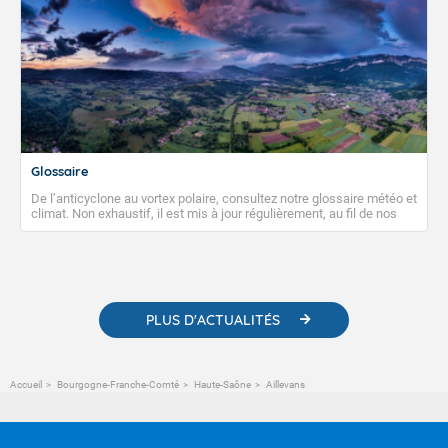
Glossaire
De l’anticyclone au vortex polaire, consultez notre glossaire météo et
climat. Non exhaustif, il est mis à jour régulièrement, au fil de nos
publications. Vous y trouverez également des liens utiles vers nos
contenus pédagogiques concernant les phénomènes
météorologiques et des informations scientifiques sur le
changement climatique.
PLUS D'ACTUALITÉS
Accueil
Bourgogne-Franche-Comté
Haute-Saône
Aillevans