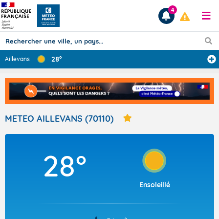
4
28°
Aillevans
Prévisions
TOUS LES RÉSULTATS
METEO AILLEVANS (70110)
Articles
28°
Ensoleillé