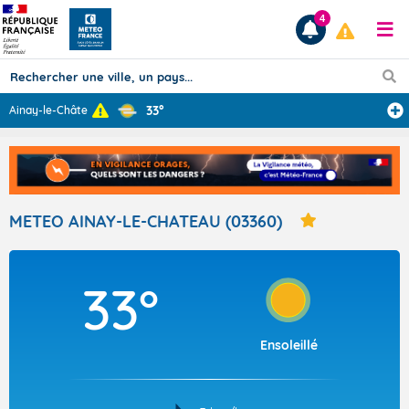
4
33°
Ainay-le-Châtea
...
Prévisions
TOUS LES RÉSULTATS
METEO AINAY-LE-CHATEAU (03360)
Articles
33°
Ensoleillé