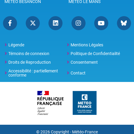
METEO BESANCON
METEO LE MANS
Légende
Mentions Légales
Témoins de connexion
Politique de Confidentialité
Droits de Reproduction
Consentement
Accessibilité : partiellement
Contact
conforme
© 2026 Copyright -
Météo-France