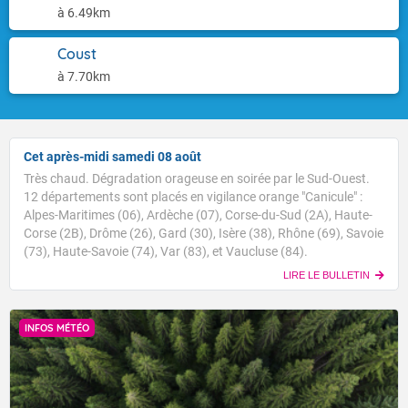
à 6.49km
Coust
à 7.70km
Cet après-midi samedi 08 août
Très chaud. Dégradation orageuse en soirée par le Sud-Ouest.
12 départements sont placés en vigilance orange "Canicule" :
Alpes-Maritimes (06), Ardèche (07), Corse-du-Sud (2A), Haute-
Corse (2B), Drôme (26), Gard (30), Isère (38), Rhône (69), Savoie
(73), Haute-Savoie (74), Var (83), et Vaucluse (84).
LIRE LE BULLETIN
INFOS MÉTÉO