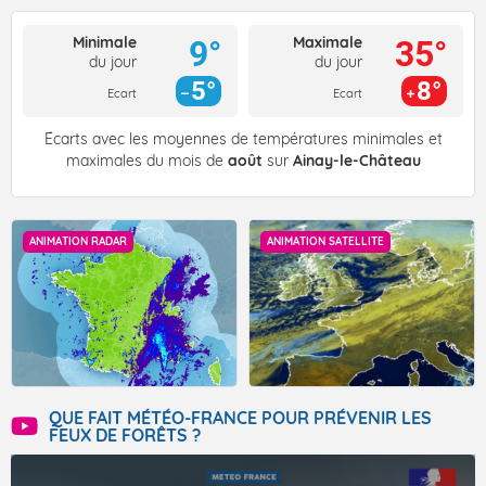
Minimale
Maximale
9°
35°
du jour
du jour
5°
8°
Ecart
Ecart
Écarts avec les moyennes de températures minimales et
maximales du mois de
août
sur
Ainay-le-Château
ANIMATION RADAR
ANIMATION SATELLITE
QUE FAIT MÉTÉO-FRANCE POUR PRÉVENIR LES
FEUX DE FORÊTS ?