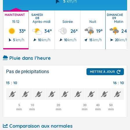
5
km/h
MAINTENANT
SAMEDI
DIMANCHE
08
09
15:12
Après-midi
Soirée
Nuit
Matin
33°
34°
26°
19°
24°
5
km/h
10
km/h
10
km/h
15
km/h
20
km/h
Pluie dans l'heure
Pas de précipitations
METTRE À JOUR
15 : 10
16 : 10
5
10
20
30
40
50
min
min
min
min
min
min
Comparaison aux normales