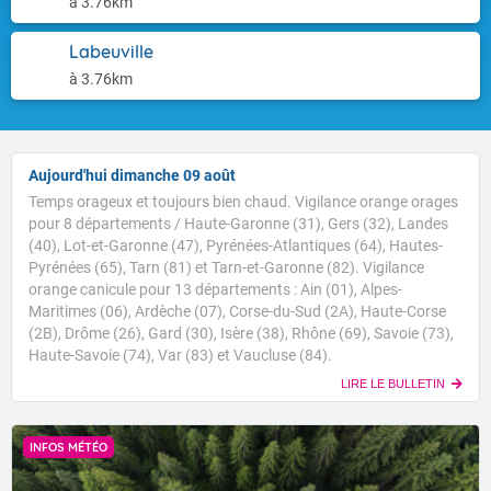
à 3.76km
Labeuville
à 3.76km
Aujourd'hui dimanche 09 août
Temps orageux et toujours bien chaud. Vigilance orange orages
pour 8 départements / Haute-Garonne (31), Gers (32), Landes
(40), Lot-et-Garonne (47), Pyrénées-Atlantiques (64), Hautes-
Pyrénées (65), Tarn (81) et Tarn-et-Garonne (82). Vigilance
orange canicule pour 13 départements : Ain (01), Alpes-
Maritimes (06), Ardèche (07), Corse-du-Sud (2A), Haute-Corse
(2B), Drôme (26), Gard (30), Isère (38), Rhône (69), Savoie (73),
Haute-Savoie (74), Var (83) et Vaucluse (84).
LIRE LE BULLETIN
INFOS MÉTÉO