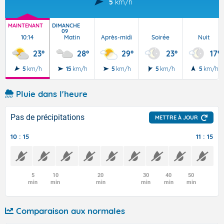
5
km/h
MAINTENANT
DIMANCHE
09
10:14
Matin
Après-midi
Soirée
Nuit
23°
28°
29°
23°
17°
5
km/h
15
km/h
5
km/h
5
km/h
5
km/h
Pluie dans l'heure
Pas de précipitations
METTRE À JOUR
10 : 15
11 : 15
5
10
20
30
40
50
min
min
min
min
min
min
Comparaison aux normales