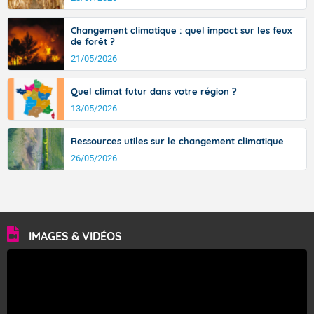
avec des pointes jusqu'à 37 à 38 degrés dans l'arrière-
pays varois et en vallée de la Garonne.
Changement climatique : quel impact sur les feux
de forêt ?
21/05/2026
Fermer
Quel climat futur dans votre région ?
13/05/2026
Ressources utiles sur le changement climatique
26/05/2026
IMAGES & VIDÉOS