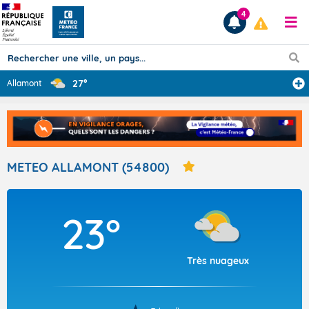
4
27°
Allamont
Prévisions
TOUS LES RÉSULTATS
METEO ALLAMONT (54800)
Articles
23°
Très nuageux