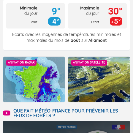
Minimale
Maximale
9°
30°
du jour
du jour
4°
5°
Ecart
Ecart
Écarts avec les moyennes de températures minimales et
maximales du mois de
août
sur
Allamont
ANIMATION RADAR
ANIMATION SATELLITE
QUE FAIT MÉTÉO-FRANCE POUR PRÉVENIR LES
FEUX DE FORÊTS ?