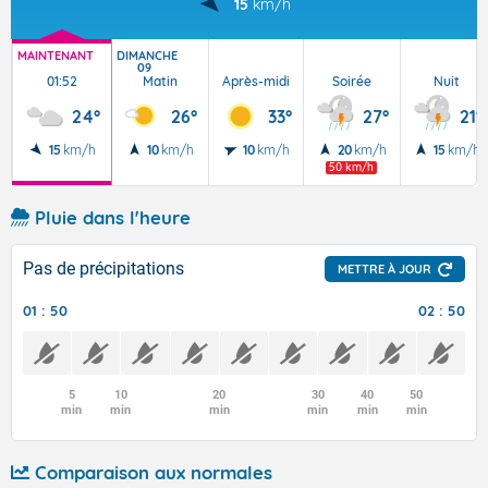
15
km/h
MAINTENANT
DIMANCHE
09
01:52
Matin
Après-midi
Soirée
Nuit
24°
26°
33°
27°
21°
15
km/h
10
km/h
10
km/h
20
km/h
15
km/h
50 km/h
Pluie dans l'heure
Pas de précipitations
METTRE À JOUR
01 : 50
02 : 50
5
10
20
30
40
50
min
min
min
min
min
min
Comparaison aux normales