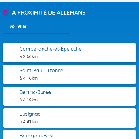
A PROXIMITÉ DE ALLEMANS
Ville
Comberanche-et-Épeluche
à 2.66km
Saint-Paul-Lizonne
à 4.16km
Bertric-Burée
à 4.19km
Lusignac
à 4.41km
Bourg-du-Bost