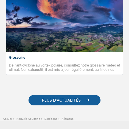
Glossaire
De l’anticyclone au vortex polaire, consultez notre glossaire météo et
climat. Non exhaustif, il est mis à jour régulièrement, au fil de nos
publications. Vous y trouverez également des liens utiles vers nos
contenus pédagogiques concernant les phénomènes
météorologiques et des informations scientifiques sur le
changement climatique.
PLUS D'ACTUALITÉS
Accueil
Nouvelle Aquitaine
Dordogne
Allemans