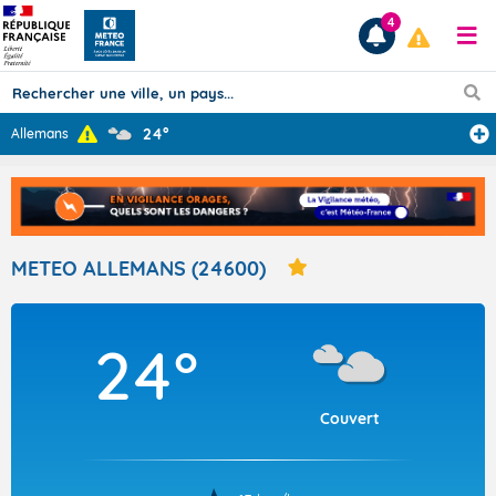
4
24°
Allemans
Prévisions
TOUS LES RÉSULTATS
METEO ALLEMANS (24600)
Articles
24°
Couvert