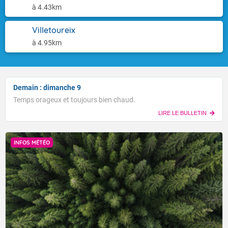
à 4.43km
Villetoureix
à 4.95km
Demain : dimanche 9
Temps orageux et toujours bien chaud.
LIRE LE BULLETIN
INFOS MÉTÉO