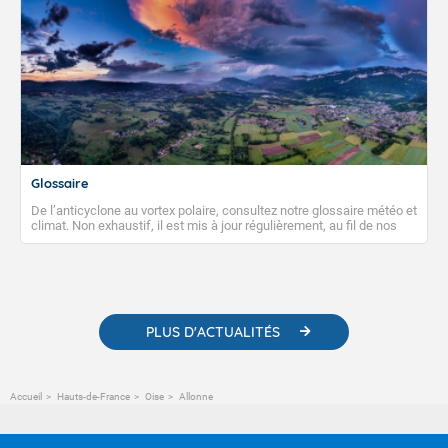
Glossaire
De l’anticyclone au vortex polaire, consultez notre glossaire météo et
climat. Non exhaustif, il est mis à jour régulièrement, au fil de nos
publications. Vous y trouverez également des liens utiles vers nos
contenus pédagogiques concernant les phénomènes
météorologiques et des informations scientifiques sur le
changement climatique.
PLUS D'ACTUALITÉS
Accueil
Hauts-de-France
Oise
Allonne