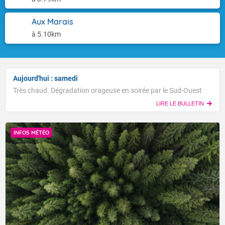
Aux Marais
à 5.10km
Aujourd'hui : samedi
Très chaud. Dégradation orageuse en soirée par le Sud-Ouest
LIRE LE BULLETIN
INFOS MÉTÉO