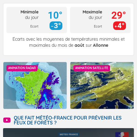
Minimale
Maximale
10°
29°
du jour
du jour
3°
4°
Ecart
Ecart
Écarts avec les moyennes de températures minimales et
maximales du mois de
août
sur
Allonne
ANIMATION RADAR
ANIMATION SATELLITE
QUE FAIT MÉTÉO-FRANCE POUR PRÉVENIR LES
FEUX DE FORÊTS ?