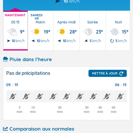
10
km/h
MAINTENANT
SAMEDI
08
05:15
Matin
Après-midi
Soirée
Nuit
9°
19°
28°
23°
15°
10
km/h
10
km/h
10
km/h
5
km/h
5
km/h
Pluie dans l'heure
Pas de précipitations
METTRE À JOUR
05 : 15
06 : 15
5
10
20
30
40
50
min
min
min
min
min
min
Comparaison aux normales