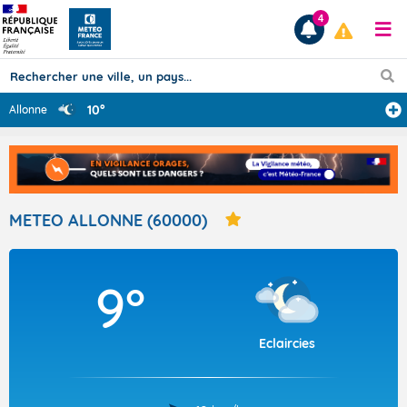
4
10°
Allonne
Prévisions
TOUS LES RÉSULTATS
METEO ALLONNE (60000)
Articles
9°
Eclaircies