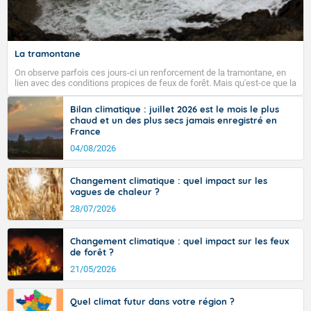
Fermer
La tramontane
On observe parfois ces jours-ci un renforcement de la tramontane, en
lien avec des conditions propices de feux de forêt. Mais qu'est-ce que la
tramontane ? Quelles sont ses caractéristiques ? La tramontane est un
vent turbulent soufflant de secteur nord-ouest à nord, ou ouest à nord-
Bilan climatique : juillet 2026 est le mois le plus
ouest, dans un secteur qui part du Roussillon à la vallée de l’Aude et à
chaud et un des plus secs jamais enregistré en
l’ouest de l’Hérault. L’étymologie de ce vent vient du latin trasmontanus,
France
signifiant au-delà des monts, en allusion aux régions montagneuses
d’où provient ce vent.
04/08/2026
Changement climatique : quel impact sur les
vagues de chaleur ?
28/07/2026
Changement climatique : quel impact sur les feux
de forêt ?
21/05/2026
Quel climat futur dans votre région ?