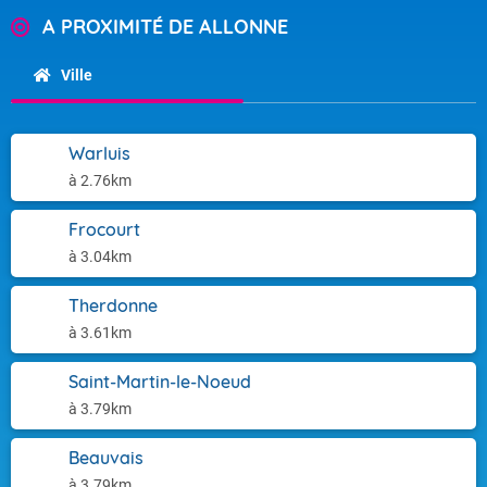
A PROXIMITÉ DE ALLONNE
Ville
Warluis
à 2.76km
Frocourt
à 3.04km
Therdonne
à 3.61km
Saint-Martin-le-Noeud
à 3.79km
Beauvais
à 3.79km