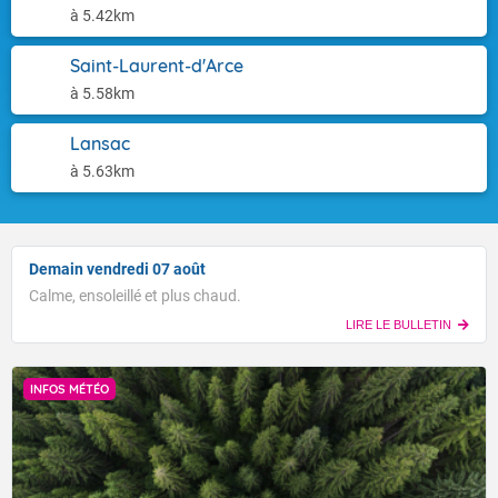
à 5.42km
Saint-Laurent-d'Arce
à 5.58km
Lansac
à 5.63km
Demain vendredi 07 août
Calme, ensoleillé et plus chaud.
LIRE LE BULLETIN
INFOS MÉTÉO