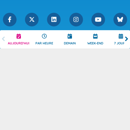
Légende
Mentions Légales
AUJOURD'HUI
PAR HEURE
DEMAIN
WEEK-END
7 JOURS
Témoins de connexion
Politique de Confidentialité
Droits de Reproduction
Consentement
Accessibilité : partiellement
Contact
conforme
© 2026 Copyright -
Météo-France