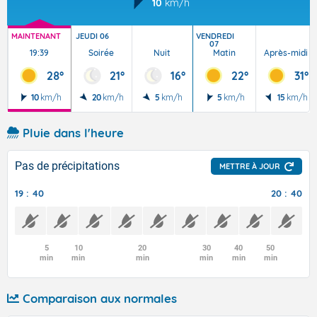
10
km/h
MAINTENANT
JEUDI 06
VENDREDI
07
19:39
Soirée
Nuit
Matin
Après-midi
28°
21°
16°
22°
31°
10
km/h
20
km/h
5
km/h
5
km/h
15
km/h
Pluie dans l'heure
Pas de précipitations
METTRE À JOUR
19 : 40
20 : 40
5
10
20
30
40
50
min
min
min
min
min
min
Comparaison aux normales