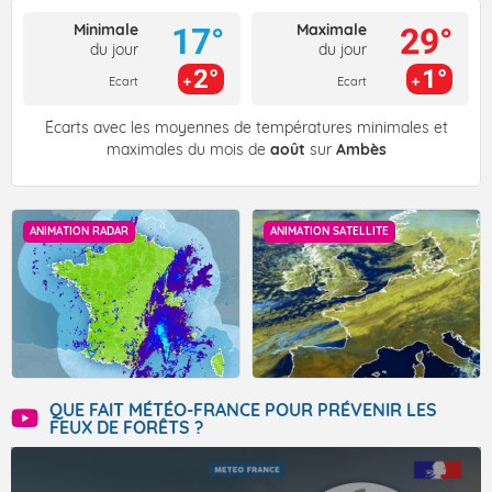
Minimale
Maximale
17°
29°
du jour
du jour
2°
1°
Ecart
Ecart
Écarts avec les moyennes de températures minimales et
maximales du mois de
août
sur
Ambès
ANIMATION RADAR
ANIMATION SATELLITE
QUE FAIT MÉTÉO-FRANCE POUR PRÉVENIR LES
FEUX DE FORÊTS ?