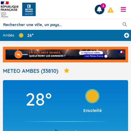
4
26°
Ambès
Prévisions
TOUS LES RÉSULTATS
METEO AMBES (33810)
Articles
28°
Ensoleillé