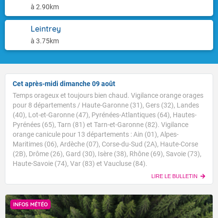
à 2.90km
Leintrey
à 3.75km
Cet après-midi dimanche 09 août
Temps orageux et toujours bien chaud. Vigilance orange orages
pour 8 départements / Haute-Garonne (31), Gers (32), Landes
(40), Lot-et-Garonne (47), Pyrénées-Atlantiques (64), Hautes-
Pyrénées (65), Tarn (81) et Tarn-et-Garonne (82). Vigilance
orange canicule pour 13 départements : Ain (01), Alpes-
Maritimes (06), Ardèche (07), Corse-du-Sud (2A), Haute-Corse
(2B), Drôme (26), Gard (30), Isère (38), Rhône (69), Savoie (73),
Haute-Savoie (74), Var (83) et Vaucluse (84).
LIRE LE BULLETIN
INFOS MÉTÉO