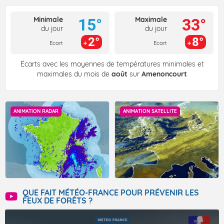
Minimale
Maximale
15°
33°
du jour
du jour
2°
8°
Ecart
Ecart
Écarts avec les moyennes de températures minimales et
maximales du mois de
août
sur
Amenoncourt
ANIMATION RADAR
ANIMATION SATELLITE
QUE FAIT MÉTÉO-FRANCE POUR PRÉVENIR LES
FEUX DE FORÊTS ?