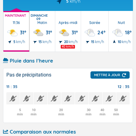
5
km/h
MAINTENANT
DIMANCHE
09
11:36
Matin
Après-midi
Soirée
Nuit
31°
31°
31°
24°
18°
5
km/h
15
km/h
20
km/h
15
km/h
10
km/h
40 km/h
Pluie dans l'heure
Pas de précipitations
METTRE À JOUR
11 : 35
12 : 35
5
10
20
30
40
50
min
min
min
min
min
min
Comparaison aux normales