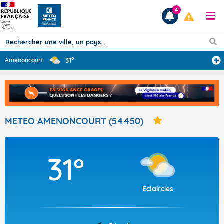
4
31°
Amenoncourt
Prévisions
TOUS LES RÉSULTATS
METEO AMENONCOURT (54450)
Articles
31°
Eclaircies