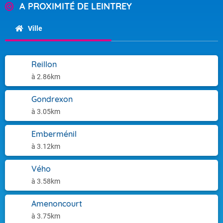
A PROXIMITÉ DE LEINTREY
Ville
Reillon
à 2.86km
Gondrexon
à 3.05km
Emberménil
à 3.12km
Vého
à 3.58km
Amenoncourt
à 3.75km