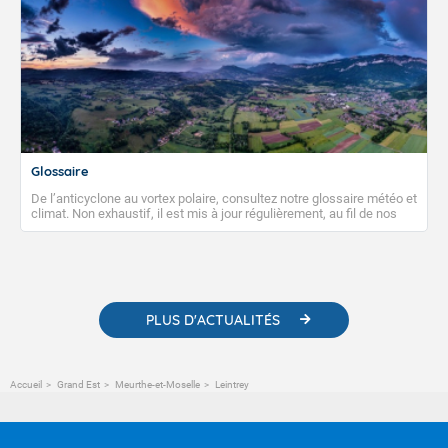
Glossaire
De l’anticyclone au vortex polaire, consultez notre glossaire météo et
climat. Non exhaustif, il est mis à jour régulièrement, au fil de nos
publications. Vous y trouverez également des liens utiles vers nos
contenus pédagogiques concernant les phénomènes
météorologiques et des informations scientifiques sur le
changement climatique.
PLUS D'ACTUALITÉS
Accueil
Grand Est
Meurthe-et-Moselle
Leintrey