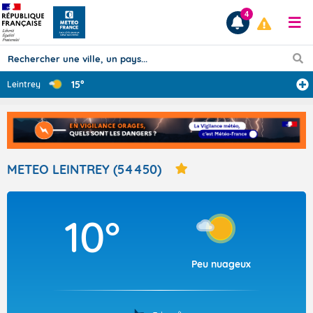
4
15°
Leintrey
Prévisions
TOUS LES RÉSULTATS
METEO LEINTREY (54450)
Articles
10°
Peu nuageux