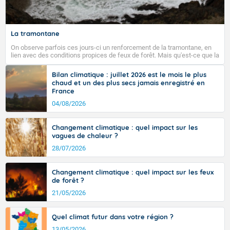
Fermer
La tramontane
On observe parfois ces jours-ci un renforcement de la tramontane, en
lien avec des conditions propices de feux de forêt. Mais qu'est-ce que la
tramontane ? Quelles sont ses caractéristiques ? La tramontane est un
vent turbulent soufflant de secteur nord-ouest à nord, ou ouest à nord-
Bilan climatique : juillet 2026 est le mois le plus
ouest, dans un secteur qui part du Roussillon à la vallée de l’Aude et à
chaud et un des plus secs jamais enregistré en
l’ouest de l’Hérault. L’étymologie de ce vent vient du latin trasmontanus,
France
signifiant au-delà des monts, en allusion aux régions montagneuses
d’où provient ce vent.
04/08/2026
Changement climatique : quel impact sur les
vagues de chaleur ?
28/07/2026
Changement climatique : quel impact sur les feux
de forêt ?
21/05/2026
Quel climat futur dans votre région ?
13/05/2026