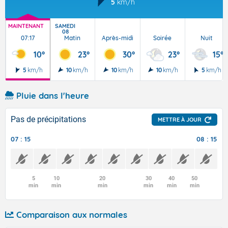
5
km/h
MAINTENANT
SAMEDI
08
07:17
Matin
Après-midi
Soirée
Nuit
10°
23°
30°
23°
15°
5
km/h
10
km/h
10
km/h
10
km/h
5
km/h
Pluie dans l'heure
Pas de précipitations
METTRE À JOUR
07 : 15
08 : 15
5
10
20
30
40
50
min
min
min
min
min
min
Comparaison aux normales