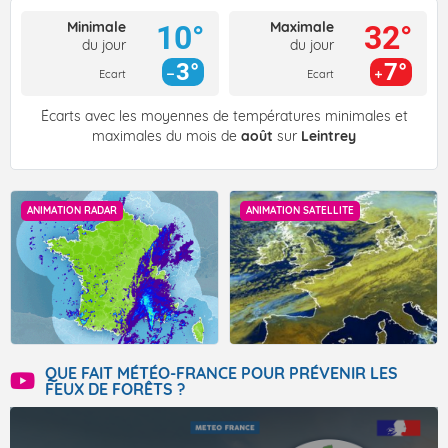
Minimale
Maximale
10°
32°
du jour
du jour
3°
7°
Ecart
Ecart
Écarts avec les moyennes de températures minimales et
maximales du mois de
août
sur
Leintrey
ANIMATION RADAR
ANIMATION SATELLITE
QUE FAIT MÉTÉO-FRANCE POUR PRÉVENIR LES
FEUX DE FORÊTS ?