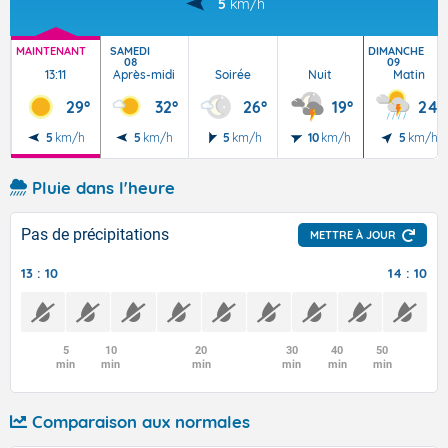
5
km/h
MAINTENANT
SAMEDI
DIMANCHE
08
09
13:11
Après-midi
Soirée
Nuit
Matin
29°
32°
26°
19°
24°
5
km/h
5
km/h
5
km/h
10
km/h
5
km/h
Pluie dans l'heure
Pas de précipitations
METTRE À JOUR
13 : 10
14 : 10
5
10
20
30
40
50
min
min
min
min
min
min
Comparaison aux normales