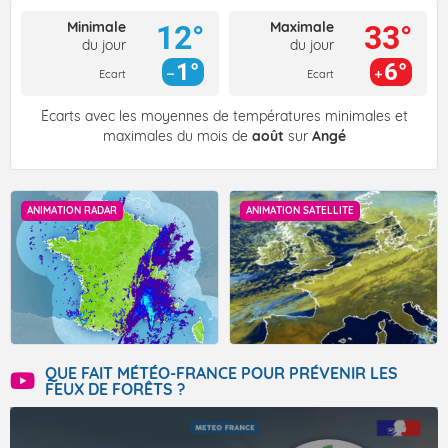
Minimale
Maximale
12°
33°
du jour
du jour
1°
6°
Ecart
Ecart
Écarts avec les moyennes de températures minimales et
maximales du mois de
août
sur
Angé
ANIMATION RADAR
ANIMATION SATELLITE
QUE FAIT MÉTÉO-FRANCE POUR PRÉVENIR LES
FEUX DE FORÊTS ?