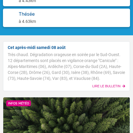
à 4.43km
Thésée
à 4.63km
Cet après-midi samedi 08 août
Très chaud. Dégradation orageuse en soirée par le Sud-Ouest.
12 départements sont placés en vigilance orange "Canicule" :
Alpes-Maritimes (06), Ardèche (07), Corse-du-Sud (2A), Haute-
Corse (2B), Drôme (26), Gard (30), Isère (38), Rhône (69), Savoie
(73), Haute-Savoie (74), Var (83), et Vaucluse (84).
LIRE LE BULLETIN
INFOS MÉTÉO