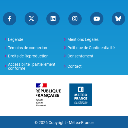
Légende
Mentions Légales
Témoins de connexion
Politique de Confidentialité
Droits de Reproduction
Consentement
Accessibilité : partiellement
Contact
conforme
© 2026 Copyright -
Météo-France