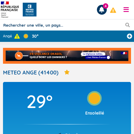
4
30°
Angé
Prévisions
TOUS LES RÉSULTATS
METEO ANGE (41400)
Articles
29°
Ensoleillé