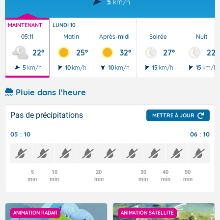
5
km/h
MAINTENANT
LUNDI 10
05:11
Matin
Après-midi
Soirée
Nuit
22°
25°
32°
27°
22°
5
km/h
10
km/h
10
km/h
15
km/h
15
km/h
Pluie dans l'heure
Pas de précipitations
METTRE À JOUR
05 : 10
06 : 10
5
10
20
30
40
50
min
min
min
min
min
min
ANIMATION RADAR
ANIMATION SATELLITE