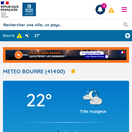
4
21°
Bourré
Prévisions
TOUS LES RÉSULTATS
METEO BOURRE (41400)
Articles
22°
Très nuageux