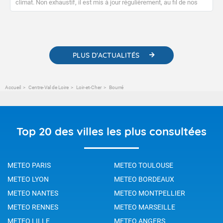
climat. Non exhaustif, il est mis à jour régulièrement, au fil de nos
publications. Vous y trouverez également des liens utiles vers nos
contenus pédagogiques concernant les phénomènes
météorologiques et des informations scientifiques sur le
changement climatique.
PLUS D'ACTUALITÉS
Accueil
Centre-Val de Loire
Loir-et-Cher
Bourré
Top 20 des villes les plus consultées
METEO PARIS
METEO TOULOUSE
METEO LYON
METEO BORDEAUX
METEO NANTES
METEO MONTPELLIER
METEO RENNES
METEO MARSEILLE
METEO LILLE
METEO ANGERS