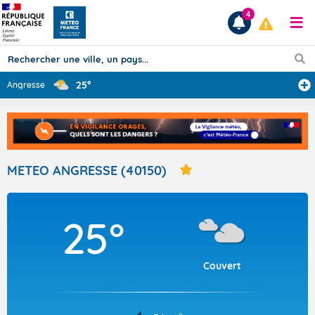
4
25°
Angresse
Prévisions
TOUS LES RÉSULTATS
METEO ANGRESSE (40150)
Articles
25°
Couvert