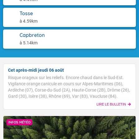
Tosse
à 4.59km
Capbreton
à 5.14km
Cet après-midi jeudi 06 août
Risque orageux sur les reliefs. Encore chaud dans le Sud-Est.
Vigilance orange canicule en cours sur Alpes-Maritimes (06),
Ardèche (07), Corse-du-Sud (2A), Haute-Corse (2B), Drôme (26),
Gard (30), Isère (38), Rhône (69), Var (83), Vaucluse (84).
LIRE LE BULLETIN
INFOS MÉTÉO