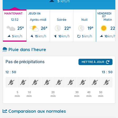
5
km/h
MAINTENANT
JEUDI 06
VENDREDI
07
12:52
Après-midi
Soirée
Nuit
Matin
25°
26°
22°
19°
22°
5
km/h
15
km/h
10
km/h
5
km/h
10
km/h
Pluie dans l'heure
Pas de précipitations
METTRE À JOUR
12 : 50
13 : 50
5
10
20
30
40
50
min
min
min
min
min
min
Comparaison aux normales