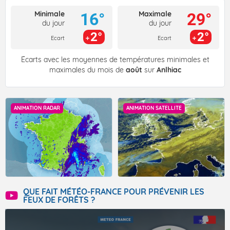
Minimale
Maximale
16°
29°
du jour
du jour
2°
2°
Ecart
Ecart
Écarts avec les moyennes de températures minimales et
maximales du mois de
août
sur
Anlhiac
ANIMATION RADAR
ANIMATION SATELLITE
QUE FAIT MÉTÉO-FRANCE POUR PRÉVENIR LES
FEUX DE FORÊTS ?