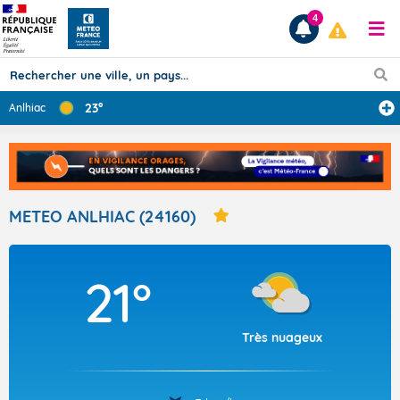
4
23°
Anlhiac
Prévisions
TOUS LES RÉSULTATS
METEO ANLHIAC (24160)
Articles
21°
Très nuageux