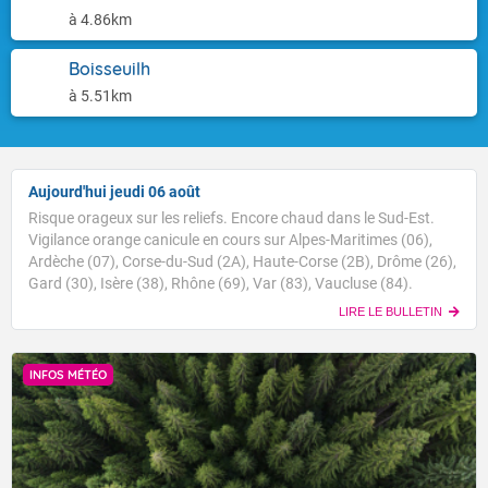
à 4.86km
Boisseuilh
à 5.51km
Aujourd'hui jeudi 06 août
Risque orageux sur les reliefs. Encore chaud dans le Sud-Est.
Vigilance orange canicule en cours sur Alpes-Maritimes (06),
Ardèche (07), Corse-du-Sud (2A), Haute-Corse (2B), Drôme (26),
Gard (30), Isère (38), Rhône (69), Var (83), Vaucluse (84).
LIRE LE BULLETIN
INFOS MÉTÉO