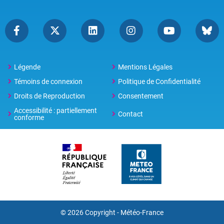
Légende
Mentions Légales
Témoins de connexion
Politique de Confidentialité
Droits de Reproduction
Consentement
Accessibilité : partiellement
Contact
conforme
© 2026 Copyright -
Météo-France