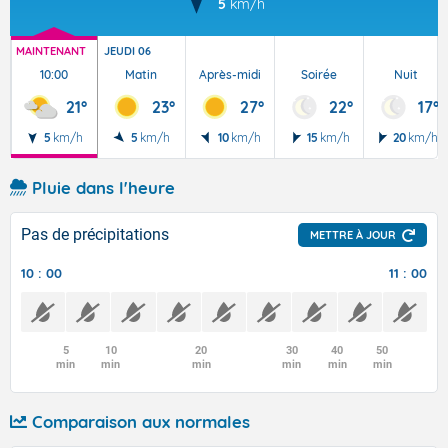
5
km/h
MAINTENANT
JEUDI 06
10:00
Matin
Après-midi
Soirée
Nuit
21°
23°
27°
22°
17°
5
km/h
5
km/h
10
km/h
15
km/h
20
km/h
Pluie dans l'heure
Pas de précipitations
METTRE À JOUR
10 : 00
11 : 00
5
10
20
30
40
50
min
min
min
min
min
min
Comparaison aux normales