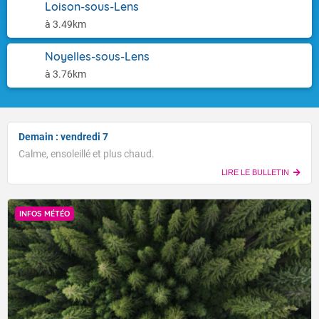
Loison-sous-Lens
à 3.49km
Noyelles-sous-Lens
à 3.76km
Demain : vendredi 7
Calme, ensoleillé et plus chaud.
LIRE LE BULLETIN
INFOS MÉTÉO