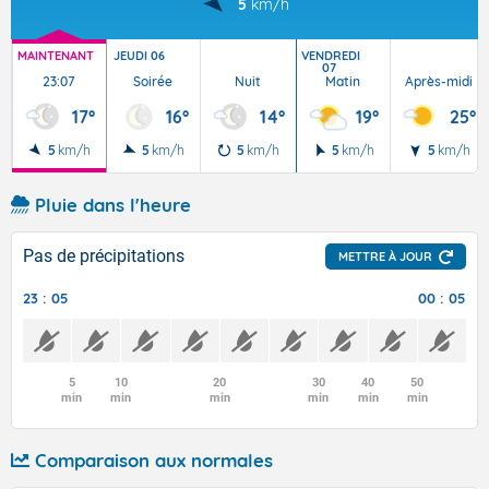
5
km/h
MAINTENANT
JEUDI 06
VENDREDI
07
23:07
Soirée
Nuit
Matin
Après-midi
17°
16°
14°
19°
25°
5
km/h
5
km/h
5
km/h
5
km/h
5
km/h
Pluie dans l'heure
Pas de précipitations
METTRE À JOUR
23 : 05
00 : 05
5
10
20
30
40
50
min
min
min
min
min
min
Comparaison aux normales