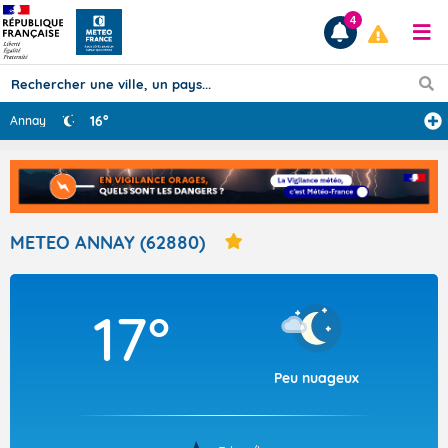
4
16°
Annay
Prévisions
TOUS LES RÉSULTATS
METEO ANNAY (62880)
Articles
17°
Peu nuageux