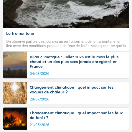
La tramontane
On observe parfois ces jours-ci un renforcement de la tramontane, en
lien avec des conditions propices de feux de forêt. Mais qu'est-ce que la
tramontane ? Quelles sont ses caractéristiques ? La tramontane est un
vent turbulent soufflant de secteur nord-ouest à nord, ou ouest à nord-
Bilan climatique : juillet 2026 est le mois le plus
ouest, dans un secteur qui part du Roussillon à la vallée de l’Aude et à
chaud et un des plus secs jamais enregistré en
l’ouest de l’Hérault. L’étymologie de ce vent vient du latin trasmontanus,
France
signifiant au-delà des monts, en allusion aux régions montagneuses
d’où provient ce vent.
04/08/2026
Changement climatique : quel impact sur les
vagues de chaleur ?
28/07/2026
Changement climatique : quel impact sur les feux
de forêt ?
21/05/2026