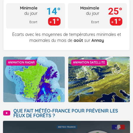
Minimale
Maximale
14°
25°
du jour
du jour
1°
1°
Ecart
Ecart
Écarts avec les moyennes de températures minimales et
maximales du mois de
août
sur
Annay
ANIMATION RADAR
ANIMATION SATELLITE
QUE FAIT MÉTÉO-FRANCE POUR PRÉVENIR LES
FEUX DE FORÊTS ?