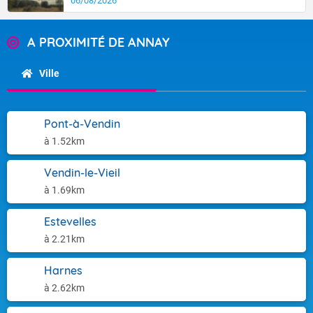
06/08/2026
A PROXIMITÉ DE ANNAY
Ville
Pont-à-Vendin
à 1.52km
Vendin-le-Vieil
à 1.69km
Estevelles
à 2.21km
Harnes
à 2.62km