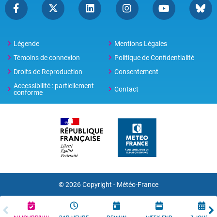
Légende
Mentions Légales
Témoins de connexion
Politique de Confidentialité
Droits de Reproduction
Consentement
Accessibilité : partiellement
Contact
conforme
© 2026 Copyright -
Météo-France