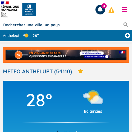
4
26°
Anthelupt
Prévisions
TOUS LES RÉSULTATS
METEO ANTHELUPT (54110)
Articles
28°
Eclaircies