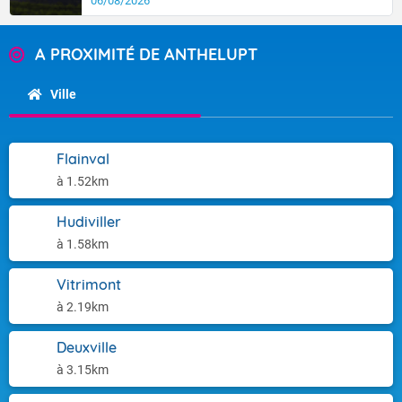
06/08/2026
A PROXIMITÉ DE ANTHELUPT
Ville
Flainval
à 1.52km
Hudiviller
à 1.58km
Vitrimont
à 2.19km
Deuxville
à 3.15km