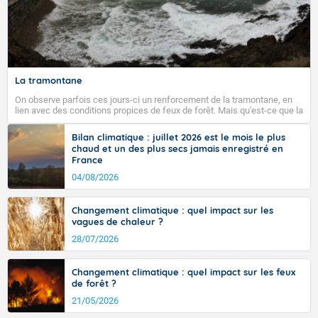
La tramontane
On observe parfois ces jours-ci un renforcement de la tramontane, en
lien avec des conditions propices de feux de forêt. Mais qu'est-ce que la
tramontane ? Quelles sont ses caractéristiques ? La tramontane est un
vent turbulent soufflant de secteur nord-ouest à nord, ou ouest à nord-
Bilan climatique : juillet 2026 est le mois le plus
ouest, dans un secteur qui part du Roussillon à la vallée de l’Aude et à
chaud et un des plus secs jamais enregistré en
l’ouest de l’Hérault. L’étymologie de ce vent vient du latin trasmontanus,
France
signifiant au-delà des monts, en allusion aux régions montagneuses
d’où provient ce vent.
04/08/2026
Changement climatique : quel impact sur les
vagues de chaleur ?
28/07/2026
Changement climatique : quel impact sur les feux
de forêt ?
21/05/2026