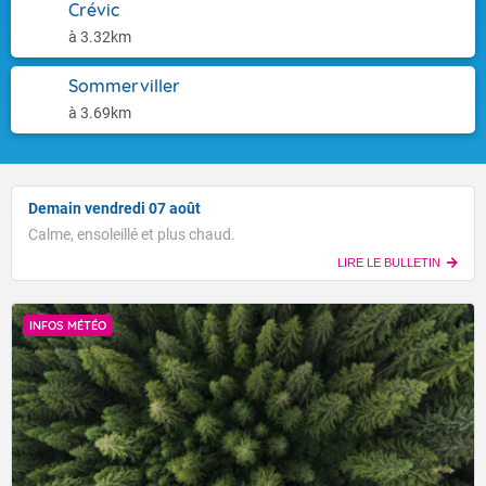
Crévic
à 3.32km
Sommerviller
à 3.69km
Demain vendredi 07 août
Calme, ensoleillé et plus chaud.
LIRE LE BULLETIN
INFOS MÉTÉO