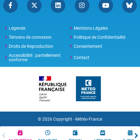
Légende
Mentions Légales
Témoins de connexion
Politique de Confidentialité
Droits de Reproduction
Consentement
Accessibilité : partiellement
Contact
conforme
© 2026 Copyright -
Météo-France