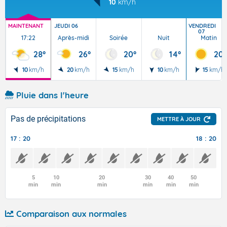
10
km/h
MAINTENANT
JEUDI 06
VENDREDI
07
17:22
Après-midi
Soirée
Nuit
Matin
28°
26°
20°
14°
20°
10
km/h
20
km/h
15
km/h
10
km/h
15
km/h
Pluie dans l'heure
Pas de précipitations
METTRE À JOUR
17 : 20
18 : 20
5
10
20
30
40
50
min
min
min
min
min
min
Comparaison aux normales