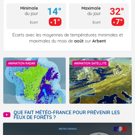
Minimale
Maximale
14°
32°
du jour
du jour
1°
7°
Ecart
Ecart
Écarts avec les moyennes de températures minimales et
maximales du mois de
août
sur
Arbent
ANIMATION RADAR
ANIMATION SATELLITE
QUE FAIT MÉTÉO-FRANCE POUR PRÉVENIR LES
FEUX DE FORÊTS ?