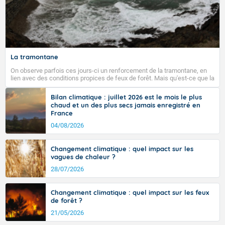
La tramontane
On observe parfois ces jours-ci un renforcement de la tramontane, en
lien avec des conditions propices de feux de forêt. Mais qu'est-ce que la
tramontane ? Quelles sont ses caractéristiques ? La tramontane est un
vent turbulent soufflant de secteur nord-ouest à nord, ou ouest à nord-
Bilan climatique : juillet 2026 est le mois le plus
ouest, dans un secteur qui part du Roussillon à la vallée de l’Aude et à
chaud et un des plus secs jamais enregistré en
l’ouest de l’Hérault. L’étymologie de ce vent vient du latin trasmontanus,
France
signifiant au-delà des monts, en allusion aux régions montagneuses
d’où provient ce vent.
04/08/2026
Changement climatique : quel impact sur les
vagues de chaleur ?
28/07/2026
Changement climatique : quel impact sur les feux
de forêt ?
21/05/2026