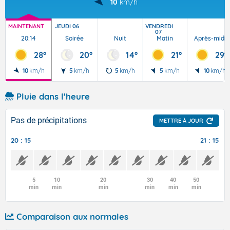
10
km/h
MAINTENANT
JEUDI 06
VENDREDI
07
20:14
Soirée
Nuit
Matin
Après-midi
28°
20°
14°
21°
29°
10
km/h
5
km/h
5
km/h
5
km/h
10
km/h
Pluie dans l'heure
Pas de précipitations
METTRE À JOUR
20 : 15
21 : 15
5
10
20
30
40
50
min
min
min
min
min
min
Comparaison aux normales