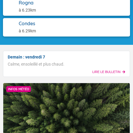
Rogna
à 6.23km
Condes
à 6.29km
Demain : vendredi 7
Calme, ensoleillé et plus chaud.
LIRE LE BULLETIN
INFOS MÉTÉO