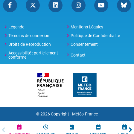
Légende
Mentions Légales
Témoins de connexion
Politique de Confidentialité
Droits de Reproduction
Consentement
Accessibilité : partiellement
Contact
conforme
© 2026 Copyright -
Météo-France