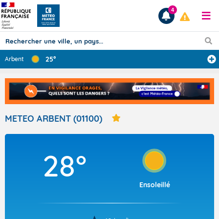
4
25°
Arbent
Prévisions
TOUS LES RÉSULTATS
METEO ARBENT (01100)
Articles
28°
Ensoleillé