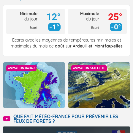
Minimale
Maximale
12°
25°
du jour
du jour
1°
0°
Ecart
Ecart
Écarts avec les moyennes de températures minimales et
maximales du mois de
août
sur
Ardeuil-et-Montfauxelles
ANIMATION RADAR
ANIMATION SATELLITE
QUE FAIT MÉTÉO-FRANCE POUR PRÉVENIR LES
FEUX DE FORÊTS ?