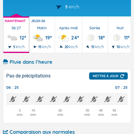
5
km/h
MAINTENANT
JEUDI 06
06:27
Matin
Après-midi
Soirée
Nuit
12°
19°
24°
18°
11°
5
km/h
15
km/h
20
km/h
15
km/h
10
km/h
Pluie dans l'heure
Pas de précipitations
METTRE À JOUR
06 : 25
07 : 25
5
10
20
30
40
50
min
min
min
min
min
min
Comparaison aux normales