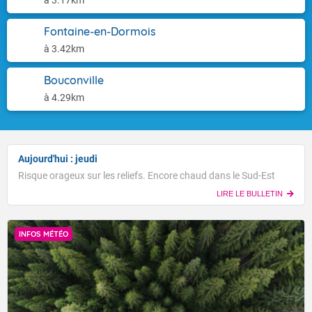
à 3.17km
Fontaine-en-Dormois
à 3.42km
Bouconville
à 4.29km
Aujourd'hui : jeudi
Risque orageux sur les reliefs. Encore chaud dans le Sud-Est
LIRE LE BULLETIN
INFOS MÉTÉO