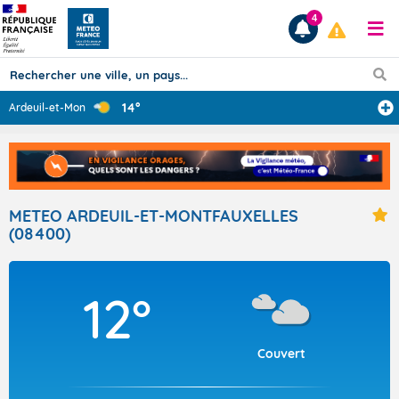
4
14°
Ardeuil-et-Mont
...
Prévisions
TOUS LES RÉSULTATS
METEO ARDEUIL-ET-MONTFAUXELLES
(08400)
Articles
12°
Couvert