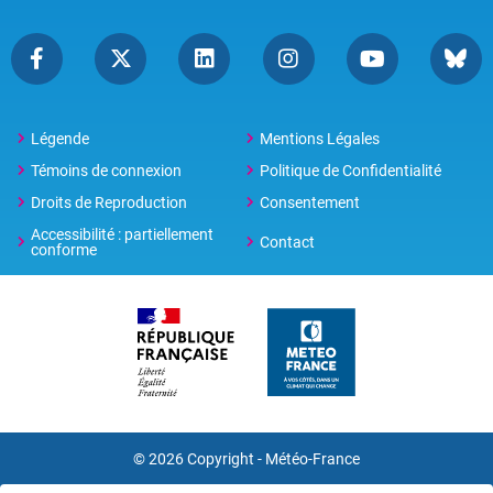
Légende
Mentions Légales
Témoins de connexion
Politique de Confidentialité
Droits de Reproduction
Consentement
Accessibilité : partiellement
Contact
conforme
© 2026 Copyright -
Météo-France