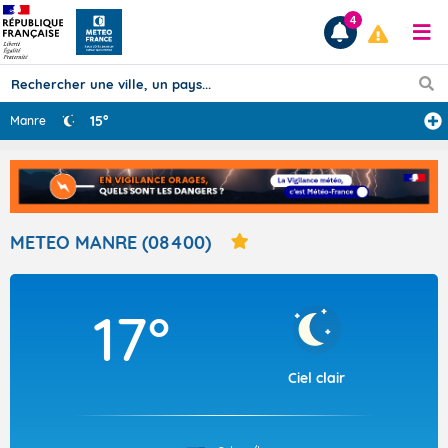
4
15°
Manre
Prévisions
TOUS LES RÉSULTATS
METEO MANRE (08400)
Articles
17°
Ciel clair