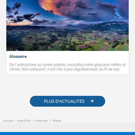
Glossaire
De l’anticyclone au vortex polaire, consultez notre glossaire météo et
climat. Non exhaustif, il est mis à jour régulièrement, au fil de nos
publications. Vous y trouverez également des liens utiles vers nos
contenus pédagogiques concernant les phénomènes
météorologiques et des informations scientifiques sur le
changement climatique.
PLUS D'ACTUALITÉS
Accueil
Grand Est
Ardennes
Manre