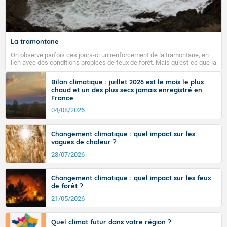
Fermer
La tramontane
On observe parfois ces jours-ci un renforcement de la tramontane, en
lien avec des conditions propices de feux de forêt. Mais qu'est-ce que la
tramontane ? Quelles sont ses caractéristiques ? La tramontane est un
vent turbulent soufflant de secteur nord-ouest à nord, ou ouest à nord-
Bilan climatique : juillet 2026 est le mois le plus
ouest, dans un secteur qui part du Roussillon à la vallée de l’Aude et à
chaud et un des plus secs jamais enregistré en
l’ouest de l’Hérault. L’étymologie de ce vent vient du latin trasmontanus,
France
signifiant au-delà des monts, en allusion aux régions montagneuses
d’où provient ce vent.
04/08/2026
Changement climatique : quel impact sur les
vagues de chaleur ?
28/07/2026
Changement climatique : quel impact sur les feux
de forêt ?
21/05/2026
Quel climat futur dans votre région ?