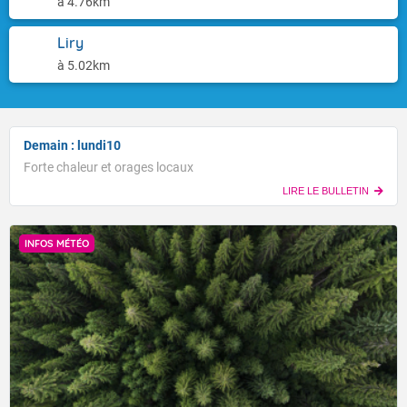
à 4.76km
Liry
à 5.02km
Demain : lundi10
Forte chaleur et orages locaux
LIRE LE BULLETIN
INFOS MÉTÉO