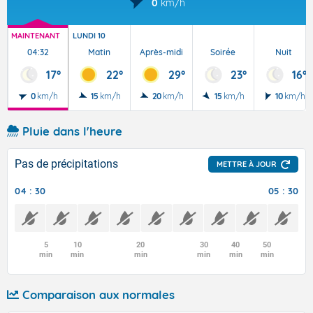
0
km/h
MAINTENANT
LUNDI 10
04:32
Matin
Après-midi
Soirée
Nuit
17°
22°
29°
23°
16°
0
km/h
15
km/h
20
km/h
15
km/h
10
km/h
Pluie dans l'heure
Pas de précipitations
METTRE À JOUR
04 : 30
05 : 30
5
10
20
30
40
50
min
min
min
min
min
min
Comparaison aux normales