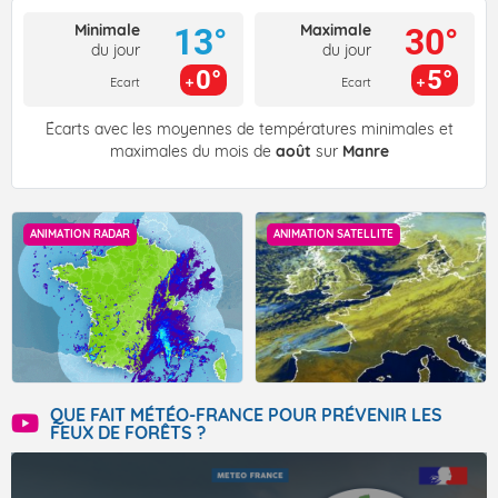
Minimale
Maximale
13°
30°
du jour
du jour
0°
5°
Ecart
Ecart
Écarts avec les moyennes de températures minimales et
maximales du mois de
août
sur
Manre
ANIMATION RADAR
ANIMATION SATELLITE
QUE FAIT MÉTÉO-FRANCE POUR PRÉVENIR LES
FEUX DE FORÊTS ?