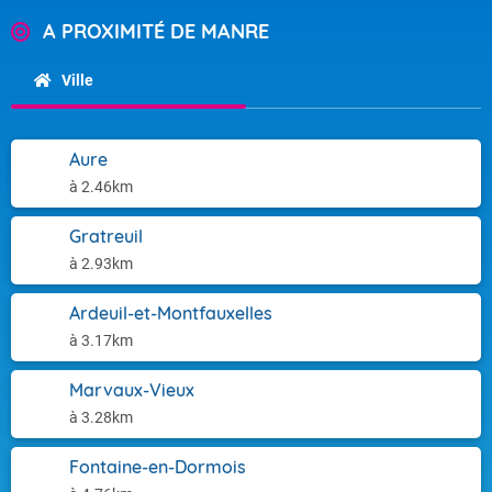
A PROXIMITÉ DE MANRE
Ville
Aure
à 2.46km
Gratreuil
à 2.93km
Ardeuil-et-Montfauxelles
à 3.17km
Marvaux-Vieux
à 3.28km
Fontaine-en-Dormois