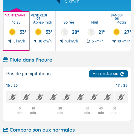
5
km/h
MAINTENANT
VENDREDI
SAMEDI
07
08
16:25
Après-midi
Soirée
Nuit
Matin
33°
33°
28°
21°
27°
5
km/h
10
km/h
10
km/h
5
km/h
10
km/h
Pluie dans l'heure
Pas de précipitations
METTRE À JOUR
16 : 25
17 : 25
5
10
20
30
40
50
min
min
min
min
min
min
Comparaison aux normales