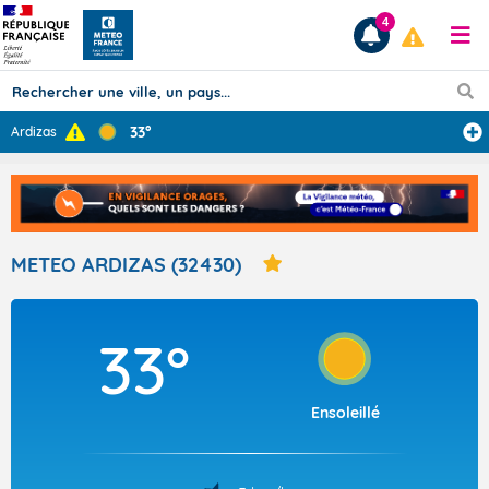
4
33°
Ardizas
Prévisions
TOUS LES RÉSULTATS
METEO ARDIZAS (32430)
Articles
33°
Ensoleillé