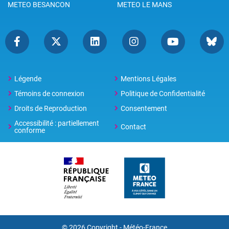
METEO BESANCON
METEO LE MANS
Légende
Mentions Légales
Témoins de connexion
Politique de Confidentialité
Droits de Reproduction
Consentement
Accessibilité : partiellement
Contact
conforme
© 2026 Copyright -
Météo-France