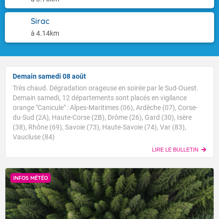
Sirac
à 4.14km
Demain samedi 08 août
Très chaud. Dégradation orageuse en soirée par le Sud-Ouest.
Demain samedi, 12 départements sont placés en vigilance
orange "Canicule" : Alpes-Maritimes (06), Ardèche (07), Corse-
du-Sud (2A), Haute-Corse (2B), Drôme (26), Gard (30), Isère
(38), Rhône (69), Savoie (73), Haute-Savoie (74), Var (83),
Vaucluse (84)
LIRE LE BULLETIN
INFOS MÉTÉO