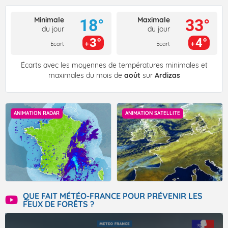
Minimale
Maximale
18°
33°
du jour
du jour
3°
4°
Ecart
Ecart
Écarts avec les moyennes de températures minimales et
maximales du mois de
août
sur
Ardizas
ANIMATION RADAR
ANIMATION SATELLITE
QUE FAIT MÉTÉO-FRANCE POUR PRÉVENIR LES
FEUX DE FORÊTS ?