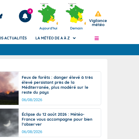
4
Vigilance
météo
Aujourd'hui
Demain
OS ACTUALITÉS
LA MÉTÉO DE A À Z
Articles
ngers
Feux de forêts : danger élevé à très
Phénomènes dangereux de J+2 à J+7
élevé persistant près de la
civile
Méditerranée, plus modéré sur le
Avertissement pluies intenses à l'échelle
reste du pays
des communes (Apic)
és
06/08/2026
Bulletins Marine
ateur de
Bulletins d'estimation du risque
Éclipse du 12 août 2026 : Météo-
d'avalanche
France vous accompagne pour bien
-pompier
l'observer
Météo des forêts
06/08/2026
Vigicrues