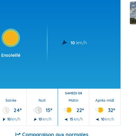
t Futuna
oid
10
km/h
Ensoleillé
SAMEDI 08
Soirée
Nuit
Matin
Après-midi
Soi
24°
15°
22°
32°
10
km/h
10
km/h
15
km/h
10
km/h
10
Comparaison aux normales