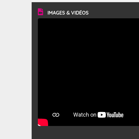
vitesse moyenne de 50 km/h et atteindre 80 à 100 km/h
en rafales, parfois davantage. Il parcourt la basse vallée
du Rhône et la Provence et envahit le littoral
IMAGES & VIDÉOS
méditerranéen à partir de la Camargue.