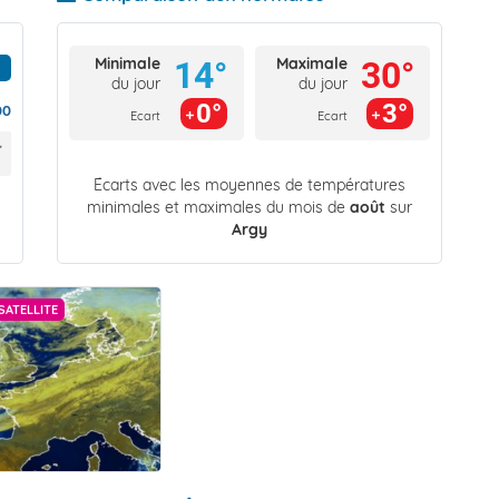
Minimale
Maximale
14°
30°
du jour
du jour
0°
3°
00
Ecart
Ecart
Écarts avec les moyennes de températures
minimales et maximales du mois de
août
sur
Argy
SATELLITE