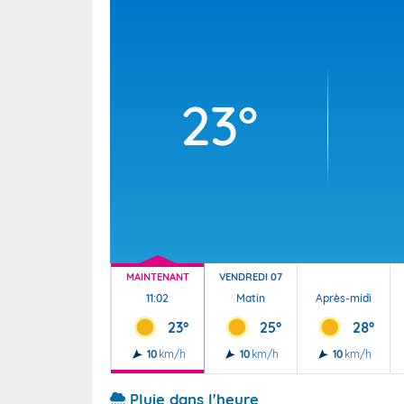
Wallis e
Grand fr
23°
MAINTENANT
VENDREDI 07
11:02
Matin
Après-midi
23°
25°
28°
10
km/h
10
km/h
10
km/h
Pluie dans l'heure