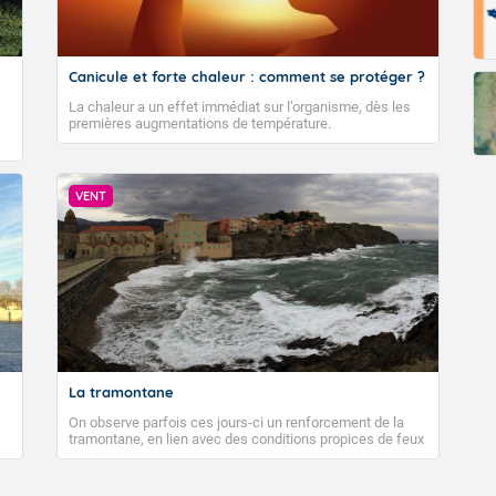
Fermer
Canicule et forte chaleur : comment se protéger ?
La chaleur a un effet immédiat sur l’organisme, dès les
premières augmentations de température.
VENT
La tramontane
On observe parfois ces jours-ci un renforcement de la
tramontane, en lien avec des conditions propices de feux
de forêt. Mais qu'est-ce que la tramontane ? Quelles sont
ses caractéristiques ? La tramontane est un vent
turbulent soufflant de secteur nord-ouest à nord, ou ouest