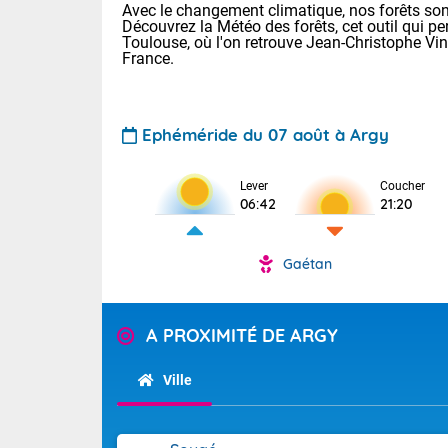
Avec le changement climatique, nos forêts sont
Découvrez la Météo des forêts, cet outil qui pe
Toulouse, où l'on retrouve Jean-Christophe Vi
France.
Ephéméride du 07 août à Argy
Voici les tem
Lever
Coucher
06:42
21:20
: 18/25 Paris
Clermont-Fd :
Limoges : 21/
Gaétan
Lille : 18/26
TENDANCE P
Cet après-mi
Pour la sema
A PROXIMITÉ DE ARGY
Calme, enso
Cette semain
temps devrait 
Ville
La journée s'
territoire. Se
Tendance des
chaîne des Py
2026 :
mistral souff