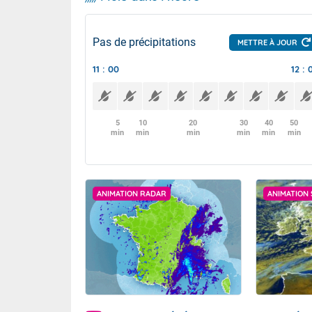
Pas de précipitations
METTRE À JOUR
11 : 00
12 : 
5
10
20
30
40
50
min
min
min
min
min
min
ANIMATION RADAR
ANIMATION 