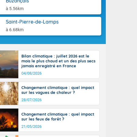
Buzançais
aison.
n peu moins
à 5.56km
t 25 à 30
0 à 35 degrés
Saint-Pierre-de-Lamps
rranéen.
à 6.68km
Bilan climatique : juillet 2026 est le
-France jusque
mois le plus chaud et un des plus secs
sur la Corse.
jamais enregistré en France
des Pyrénées,
04/08/2026
. En marge de
rection de la
Changement climatique : quel impact
di. En soirée,
sur les vagues de chaleur ?
 sur
e thermomètre
28/07/2026
squ'à 22 à 24,
culier, sur le
Changement climatique : quel impact
, hors côtes
sur les feux de forêt ?
nt 38 ou 39
21/05/2026