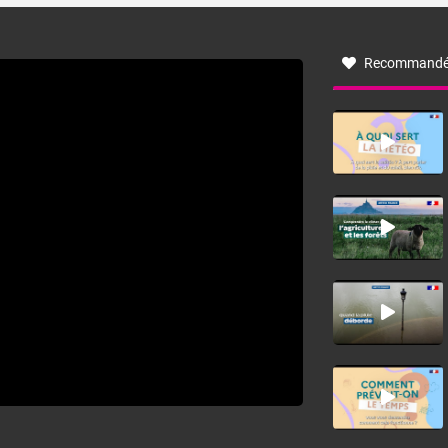
à nord-ouest, dans un secteur qui part du Roussillon à la
vallée de l’Aude et à l’ouest de l’Hérault. L’étymologie de
ce vent vient du latin trasmontanus, signifiant au-delà des
monts, en allusion aux régions montagneuses d’où
Recommandé
provient ce vent.