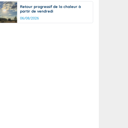
Retour progressif de la chaleur à
partir de vendredi
06/08/2026
rée
Nuit
26°
20°
km/h
10
km/h