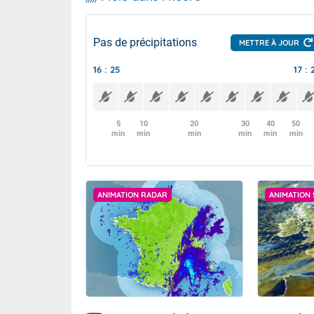
Pas de précipitations
METTRE À JOUR
16 : 25
17 : 
5
10
20
30
40
50
min
min
min
min
min
min
ANIMATION RADAR
ANIMATION 