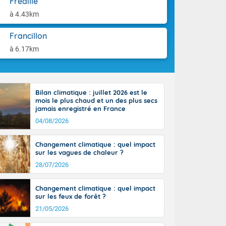
Frédille
'Île-de-
aison.
isolés
à 4.43km
maritimes sont
ondées sont
Francillon
tinée, un peu
à 6.17km
ud du pays,
étroite
midi du Massif
de la
Bilan climatique : juillet 2026 est le
ciel est le
mois le plus chaud et un des plus secs
lle salve
jamais enregistré en France
nant de bons
04/08/2026
e vent,
r les deux
Changement climatique : quel impact
ine, entre 11
sur les vagues de chaleur ?
28 sur les
ns l'intérieur
28/07/2026
 en vallée de
Changement climatique : quel impact
sur les feux de forêt ?
21/05/2026