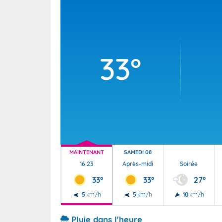
Wallis e
Grand fr
33°
MAINTENANT
SAMEDI 08
16:23
Après-midi
Soirée
33°
33°
27°
5
km/h
5
km/h
10
km/h
Pluie dans l'heure