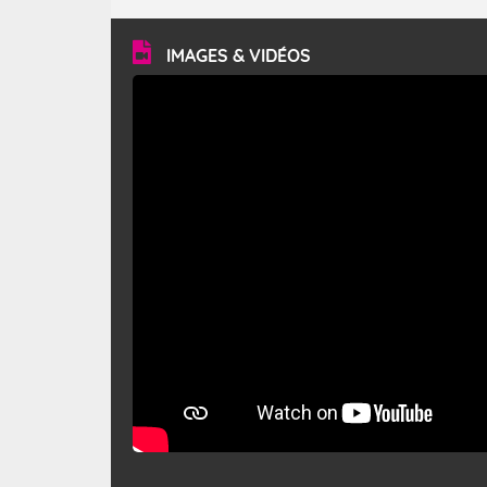
turbulent et généralement sec, pouvant souffler à une
vitesse moyenne de 50 km/h et atteindre 80 à 100 km/h
en rafales, parfois davantage. Il parcourt la basse vallée
du Rhône et la Provence et envahit le littoral
IMAGES & VIDÉOS
méditerranéen à partir de la Camargue.