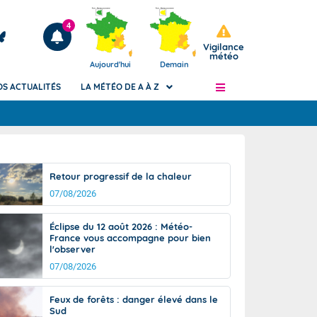
4
Vigilance
météo
Aujourd'hui
Demain
OS ACTUALITÉS
LA MÉTÉO DE A À Z
Articles
ngers
Retour progressif de la chaleur
Phénomènes dangereux de J+2 à J+7
07/08/2026
civile
Avertissement pluies intenses à l'échelle
des communes (Apic)
és
Éclipse du 12 août 2026 : Météo-
Bulletins Marine
France vous accompagne pour bien
l'observer
ateur de
Bulletins d'estimation du risque
d'avalanche
07/08/2026
-pompier
Météo des forêts
Feux de forêts : danger élevé dans le
Vigicrues
Sud