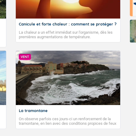
Canicule et forte chaleur : comment se protéger ?
La chaleur a un effet immédiat sur l’organisme, dès les
premières augmentations de température.
VENT
La tramontane
On observe parfois ces jours-ci un renforcement de la
tramontane, en lien avec des conditions propices de feux
de forêt. Mais qu'est-ce que la tramontane ? Quelles sont
ses caractéristiques ? La tramontane est un vent