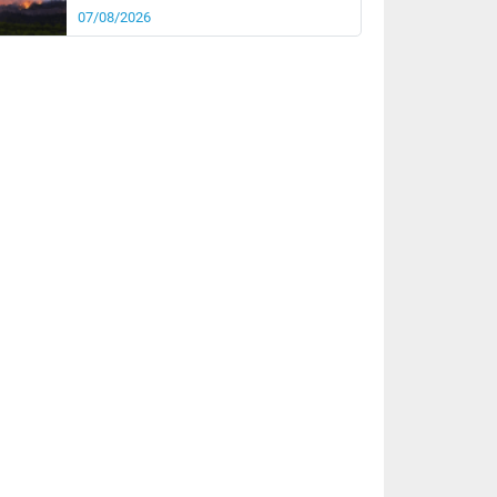
07/08/2026
it
21°
km/h