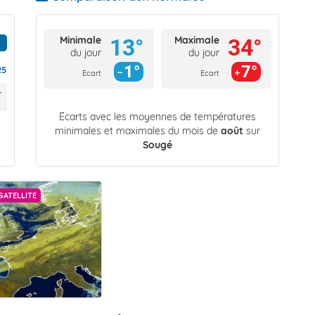
Minimale
Maximale
13°
34°
du jour
du jour
1°
7°
25
Ecart
Ecart
Écarts avec les moyennes de températures
minimales et maximales du mois de
août
sur
Sougé
SATELLITE