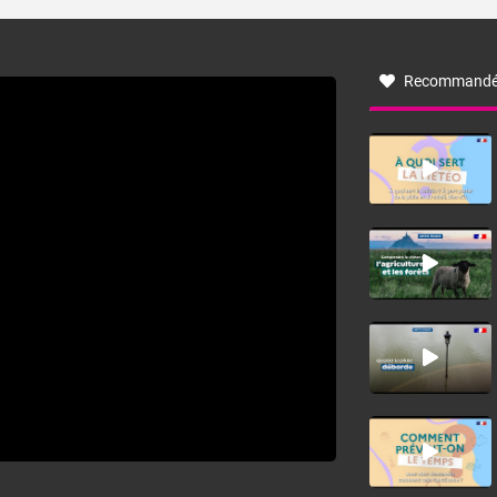
turbulent soufflant de secteur nord-ouest à nord, ou ouest
à nord-ouest, dans un secteur qui part du Roussillon à la
vallée de l’Aude et à l’ouest de l’Hérault. L’étymologie de
ce vent vient du latin trasmontanus, signifiant au-delà des
monts, en allusion aux régions montagneuses d’où
Recommandé
provient ce vent.