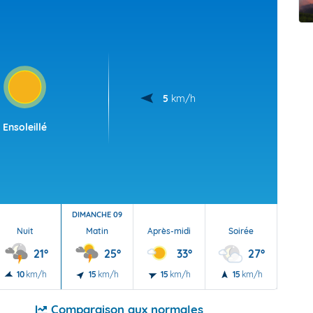
t Futuna
oid
5
km/h
Ensoleillé
DIMANCHE 09
Nuit
Matin
Après-midi
Soirée
Nu
21°
25°
33°
27°
10
km/h
15
km/h
15
km/h
15
km/h
10
Comparaison aux normales