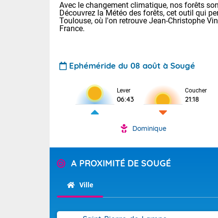
Avec le changement climatique, nos forêts sont
Découvrez la Météo des forêts, cet outil qui pe
Toulouse, où l'on retrouve Jean-Christophe Vi
France.
Ephéméride du 08 août à Sougé
Voici les tem
Lever
Coucher
06:43
21:18
29/16 Paris :
Clermont-Fd :
Limoges : 33/
Dominique
Lille : 28/15
TENDANCE P
Demain dima
Pour la sema
A PROXIMITÉ DE SOUGÉ
Temps orag
département
Les températu
sensible, auc
(2A), Haute
Ville
Savoie (73)
Tendance des
septembre 20
Des résidus p