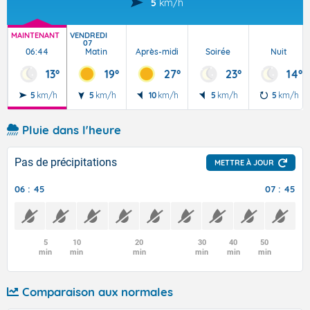
5
km/h
MAINTENANT
VENDREDI
07
06:44
Matin
Après-midi
Soirée
Nuit
13°
19°
27°
23°
14°
5
km/h
5
km/h
10
km/h
5
km/h
5
km/h
Pluie dans l'heure
Pas de précipitations
METTRE À JOUR
06 : 45
07 : 45
5
10
20
30
40
50
min
min
min
min
min
min
Comparaison aux normales