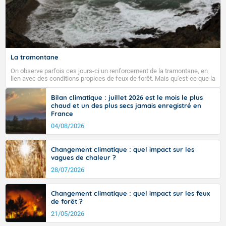
La tramontane
On observe parfois ces jours-ci un renforcement de la tramontane, en
lien avec des conditions propices de feux de forêt. Mais qu'est-ce que la
tramontane ? Quelles sont ses caractéristiques ? La tramontane est un
vent turbulent soufflant de secteur nord-ouest à nord, ou ouest à nord-
Bilan climatique : juillet 2026 est le mois le plus
ouest, dans un secteur qui part du Roussillon à la vallée de l’Aude et à
chaud et un des plus secs jamais enregistré en
l’ouest de l’Hérault. L’étymologie de ce vent vient du latin trasmontanus,
France
signifiant au-delà des monts, en allusion aux régions montagneuses
d’où provient ce vent.
04/08/2026
Changement climatique : quel impact sur les
vagues de chaleur ?
28/07/2026
Changement climatique : quel impact sur les feux
de forêt ?
21/05/2026