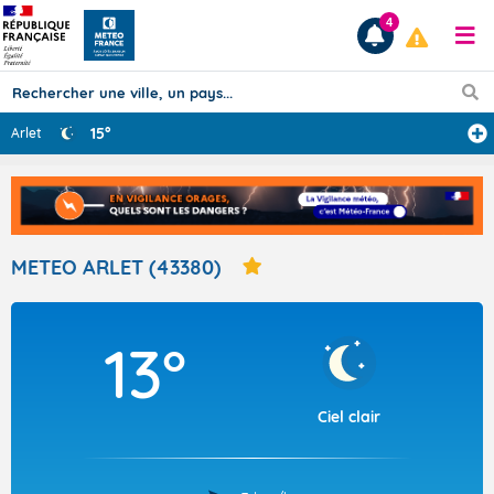
4
15°
Arlet
Prévisions
TOUS LES RÉSULTATS
METEO ARLET (43380)
Articles
13°
Ciel clair