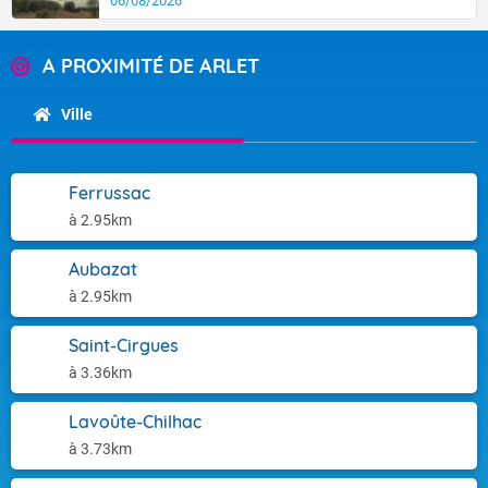
06/08/2026
A PROXIMITÉ DE ARLET
Ville
Ferrussac
à 2.95km
Aubazat
à 2.95km
Saint-Cirgues
à 3.36km
Lavoûte-Chilhac
à 3.73km