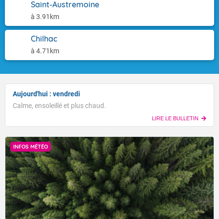
Saint-Austremoine
à 3.91km
Chilhac
à 4.71km
Aujourd'hui : vendredi
Calme, ensoleillé et plus chaud.
LIRE LE BULLETIN
INFOS MÉTÉO