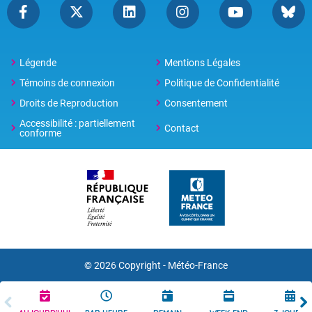
Légende
Mentions Légales
Témoins de connexion
Politique de Confidentialité
Droits de Reproduction
Consentement
Accessibilité : partiellement
Contact
conforme
© 2026 Copyright -
Météo-France