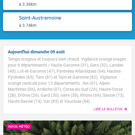
à 3.36km
Saint-Austremoine
à 3.74km
Aujourd'hui dimanche 09 août
Temps orageux et toujours bien chaud. Vigilance orange orages
pour 8 départements / Haute-Garonne (31), Gers (32), Landes
(40), Lot-et-Garonne (47), Pyrénées-Atlantiques (64), Hautes-
Pyrénées (65), Tarn (81) et Tarn-et-Garonne (82). Vigilance
orange canicule pour 13 départements : Ain (01), Alpes-
Maritimes (06), Ardèche (07), Corse-du-Sud (2A), Haute-Corse
(2B), Drôme (26), Gard (30), Isère (38), Rhône (69), Savoie (73),
Haute-Savoie (74), Var (83) et Vaucluse (84).
LIRE LE BULLETIN
INFOS MÉTÉO