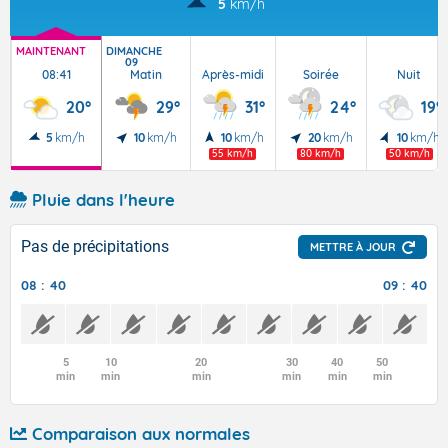
5
km/h
MAINTENANT
DIMANCHE
09
08:41
Matin
Après-midi
Soirée
Nuit
20°
29°
31°
24°
19°
5
km/h
10
km/h
10
km/h
20
km/h
10
km/h
55 km/h
80 km/h
50 km/h
Pluie dans l'heure
Pas de précipitations
METTRE À JOUR
08 : 40
09 : 40
5
10
20
30
40
50
min
min
min
min
min
min
Comparaison aux normales