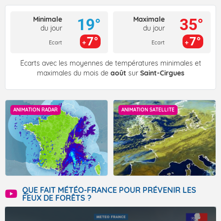
Minimale
Maximale
19°
35°
du jour
du jour
7°
7°
Ecart
Ecart
Écarts avec les moyennes de températures minimales et
maximales du mois de
août
sur
Saint-Cirgues
ANIMATION RADAR
ANIMATION SATELLITE
QUE FAIT MÉTÉO-FRANCE POUR PRÉVENIR LES
FEUX DE FORÊTS ?