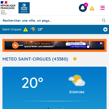
4
23°
Saint-Cirgues
Prévisions
TOUS LES RÉSULTATS
METEO SAINT-CIRGUES (43380)
Articles
20°
Eclaircies