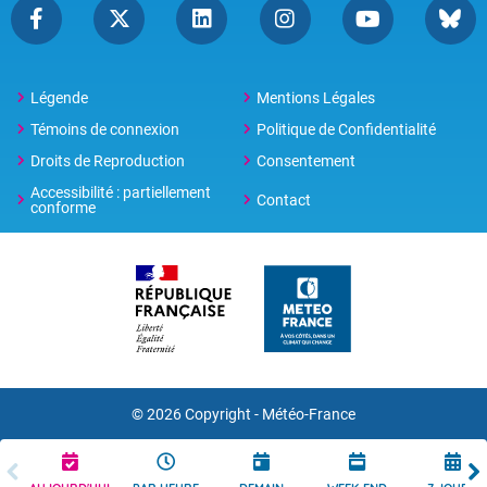
Légende
Mentions Légales
Témoins de connexion
Politique de Confidentialité
Droits de Reproduction
Consentement
Accessibilité : partiellement
Contact
conforme
© 2026 Copyright -
Météo-France