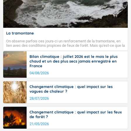
La tramontane
On observe parfois ces jours-ci un renforcement de la tramontane, en
lien avec des conditions propices de feux de forêt. Mais qu'est-ce que la
tramontane ? Quelles sont ses caractéristiques ? La tramontane est un
vent turbulent soufflant de secteur nord-ouest à nord, ou ouest à nord-
Bilan climatique : juillet 2026 est le mois le plus
ouest, dans un secteur qui part du Roussillon à la vallée de l’Aude et à
chaud et un des plus secs jamais enregistré en
l’ouest de l’Hérault. L’étymologie de ce vent vient du latin trasmontanus,
France
signifiant au-delà des monts, en allusion aux régions montagneuses
d’où provient ce vent.
04/08/2026
Changement climatique : quel impact sur les
vagues de chaleur ?
28/07/2026
Changement climatique : quel impact sur les feux
de forêt ?
21/05/2026