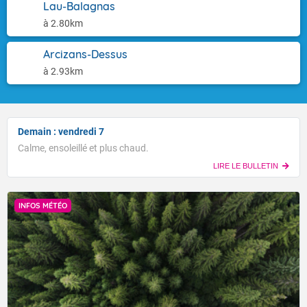
Lau-Balagnas
à 2.80km
Arcizans-Dessus
à 2.93km
Demain : vendredi 7
Calme, ensoleillé et plus chaud.
LIRE LE BULLETIN
INFOS MÉTÉO