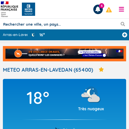
4
16°
Arras-en-Laveda
...
Prévisions
TOUS LES RÉSULTATS
METEO ARRAS-EN-LAVEDAN (65400)
Articles
18°
Très nuageux