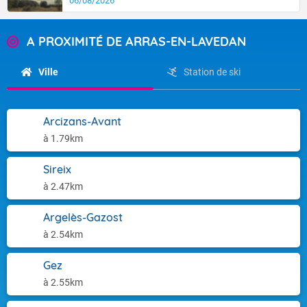
06/08/2026
A PROXIMITÉ DE ARRAS-EN-LAVEDAN
Ville
Station de ski
Arcizans-Avant
à 1.79km
Sireix
à 2.47km
Argelès-Gazost
à 2.54km
Gez
à 2.55km