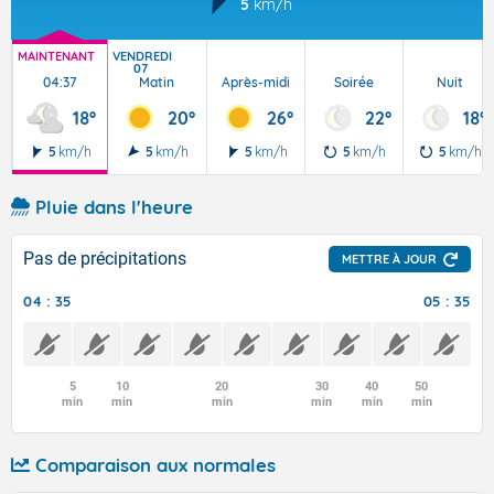
5
km/h
MAINTENANT
VENDREDI
07
04:37
Matin
Après-midi
Soirée
Nuit
18°
20°
26°
22°
18°
5
km/h
5
km/h
5
km/h
5
km/h
5
km/h
Pluie dans l'heure
Pas de précipitations
METTRE À JOUR
04 : 35
05 : 35
5
10
20
30
40
50
min
min
min
min
min
min
Comparaison aux normales