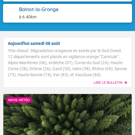
Balnot-la-Grange
à 6.40km
Aujourd'hui samedi 08 août
Très chaud. Dégradation orageuse en soirée par le Sud-Ouest.
12 départements sont placés en vigilance orange "Canicule" :
Alpes-Maritimes (06), Ardèche (07), Corse-du-Sud (2A), Haute-
Corse (2B), Drôme (26), Gard (30), Isère (38), Rhône (69), Savoie
(73), Haute-Savoie (74), Var (83), et Vaucluse (84).
LIRE LE BULLETIN
INFOS MÉTÉO