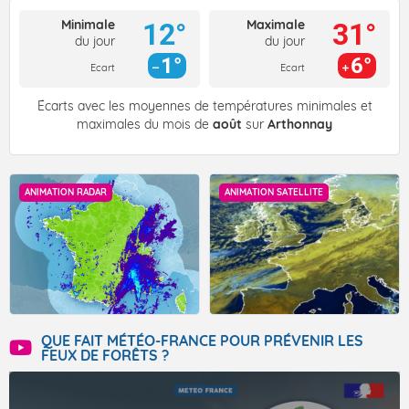
Minimale
Maximale
12°
31°
du jour
du jour
1°
6°
Ecart
Ecart
Écarts avec les moyennes de températures minimales et
maximales du mois de
août
sur
Arthonnay
ANIMATION RADAR
ANIMATION SATELLITE
QUE FAIT MÉTÉO-FRANCE POUR PRÉVENIR LES
FEUX DE FORÊTS ?