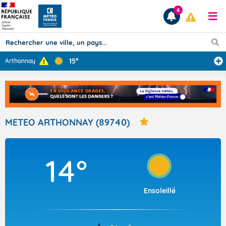
4
15°
Arthonnay
Prévisions
TOUS LES RÉSULTATS
METEO ARTHONNAY (89740)
Articles
14°
Ensoleillé