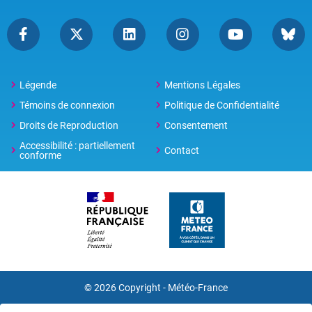
Légende
Mentions Légales
Témoins de connexion
Politique de Confidentialité
Droits de Reproduction
Consentement
Accessibilité : partiellement
Contact
conforme
© 2026 Copyright -
Météo-France