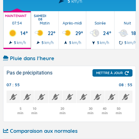
5
km/h
MAINTENANT
SAMEDI
08
07:54
Matin
Après-midi
Soirée
Nuit
14°
22°
29°
24°
18°
5
km/h
5
km/h
5
km/h
5
km/h
5
km/h
Pluie dans l'heure
Pas de précipitations
METTRE À JOUR
07 : 55
08 : 55
5
10
20
30
40
50
min
min
min
min
min
min
Comparaison aux normales