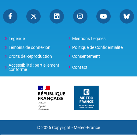
Légende
Mentions Légales
Témoins de connexion
Politique de Confidentialité
Droits de Reproduction
Consentement
Accessibilité : partiellement
Contact
conforme
© 2026 Copyright -
Météo-France