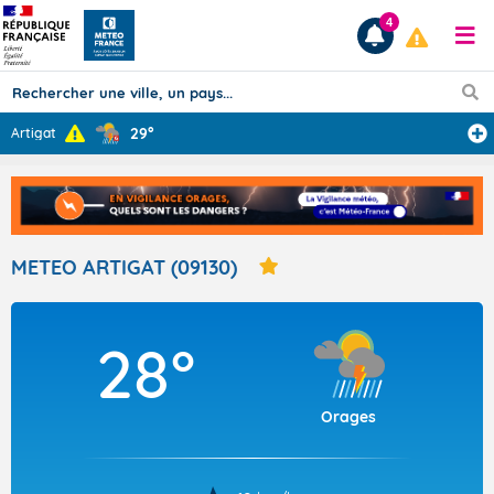
4
29°
Artigat
Prévisions
TOUS LES RÉSULTATS
METEO ARTIGAT (09130)
Articles
28°
Orages