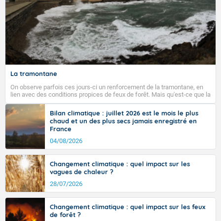
La tramontane
On observe parfois ces jours-ci un renforcement de la tramontane, en
lien avec des conditions propices de feux de forêt. Mais qu'est-ce que la
tramontane ? Quelles sont ses caractéristiques ? La tramontane est un
vent turbulent soufflant de secteur nord-ouest à nord, ou ouest à nord-
Bilan climatique : juillet 2026 est le mois le plus
ouest, dans un secteur qui part du Roussillon à la vallée de l’Aude et à
chaud et un des plus secs jamais enregistré en
l’ouest de l’Hérault. L’étymologie de ce vent vient du latin trasmontanus,
France
signifiant au-delà des monts, en allusion aux régions montagneuses
d’où provient ce vent.
04/08/2026
Changement climatique : quel impact sur les
vagues de chaleur ?
28/07/2026
Changement climatique : quel impact sur les feux
de forêt ?