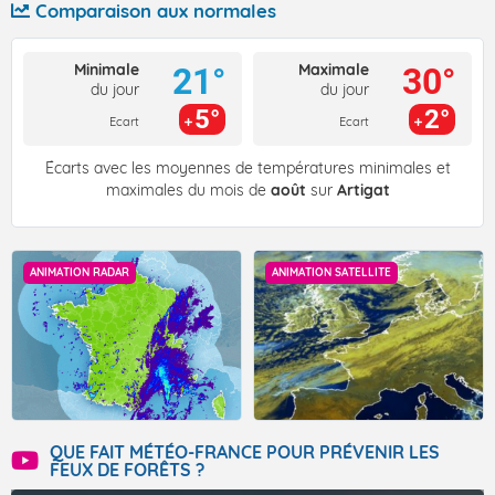
Comparaison aux normales
Minimale
Maximale
21°
30°
du jour
du jour
5°
2°
Ecart
Ecart
Écarts avec les moyennes de températures minimales et
maximales du mois de
août
sur
Artigat
ANIMATION RADAR
ANIMATION SATELLITE
QUE FAIT MÉTÉO-FRANCE POUR PRÉVENIR LES
FEUX DE FORÊTS ?