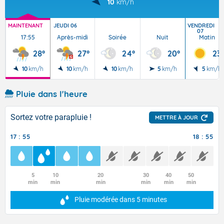
10
km/h
MAINTENANT
JEUDI 06
VENDREDI
07
17:55
Après-midi
Soirée
Nuit
Matin
28°
27°
24°
20°
23°
10
km/h
10
km/h
10
km/h
5
km/h
5
km/h
Pluie dans l'heure
Sortez votre parapluie !
METTRE À JOUR
17 : 55
18 : 55
5
10
20
30
40
50
min
min
min
min
min
min
Pluie modérée
dans 5 minutes