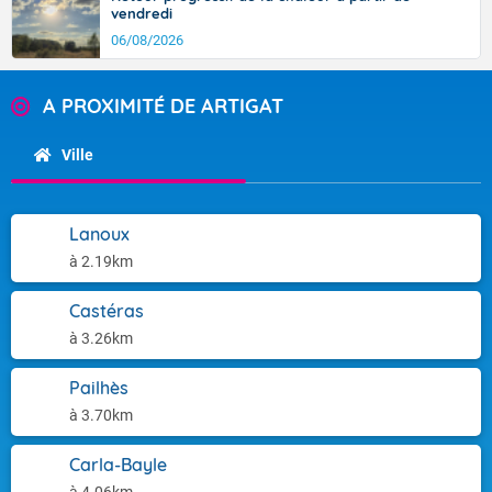
vendredi
06/08/2026
A PROXIMITÉ DE ARTIGAT
Ville
Lanoux
à 2.19km
Castéras
à 3.26km
Pailhès
à 3.70km
Carla-Bayle