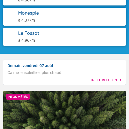
à 4.06km
Monesple
à 4.37km
Le Fossat
à 4.96km
Demain vendredi 07 août
Calme, ensoleillé et plus chaud.
LIRE LE BULLETIN
INFOS MÉTÉO