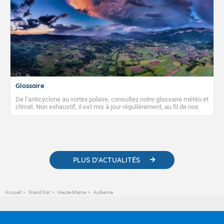
Glossaire
De l’anticyclone au vortex polaire, consultez notre glossaire météo et
climat. Non exhaustif, il est mis à jour régulièrement, au fil de nos
publications. Vous y trouverez également des liens utiles vers nos
contenus pédagogiques concernant les phénomènes
météorologiques et des informations scientifiques sur le
changement climatique.
PLUS D'ACTUALITÉS
Accueil
Grand Est
Haute-Marne
Auberive