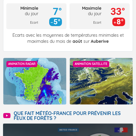
Minimale
Maximale
7°
33°
du jour
du jour
5°
8°
Ecart
Ecart
Écarts avec les moyennes de températures minimales et
maximales du mois de
août
sur
Auberive
ANIMATION RADAR
ANIMATION SATELLITE
QUE FAIT MÉTÉO-FRANCE POUR PRÉVENIR LES
FEUX DE FORÊTS ?