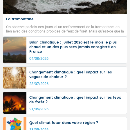
Fermer
La tramontane
On observe parfois ces jours-ci un renforcement de la tramontane, en
lien avec des conditions propices de feux de forêt. Mais qu'est-ce que la
tramontane ? Quelles sont ses caractéristiques ? La tramontane est un
vent turbulent soufflant de secteur nord-ouest à nord, ou ouest à nord-
Bilan climatique : juillet 2026 est le mois le plus
ouest, dans un secteur qui part du Roussillon à la vallée de l’Aude et à
chaud et un des plus secs jamais enregistré en
l’ouest de l’Hérault. L’étymologie de ce vent vient du latin trasmontanus,
France
signifiant au-delà des monts, en allusion aux régions montagneuses
d’où provient ce vent.
04/08/2026
Changement climatique : quel impact sur les
vagues de chaleur ?
28/07/2026
Changement climatique : quel impact sur les feux
de forêt ?
21/05/2026
Quel climat futur dans votre région ?
13/05/2026