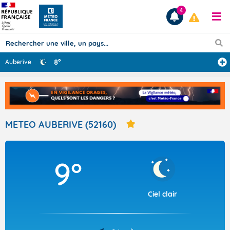
4
8°
Auberive
Prévisions
TOUS LES RÉSULTATS
METEO AUBERIVE (52160)
Articles
9°
Ciel clair