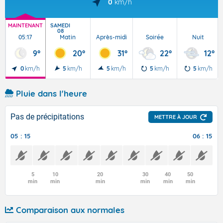
0
km/h
MAINTENANT
SAMEDI
08
05:17
Matin
Après-midi
Soirée
Nuit
9°
20°
31°
22°
12°
0
km/h
5
km/h
5
km/h
5
km/h
5
km/h
Pluie dans l'heure
Pas de précipitations
METTRE À JOUR
05 : 15
06 : 15
5
10
20
30
40
50
min
min
min
min
min
min
Comparaison aux normales