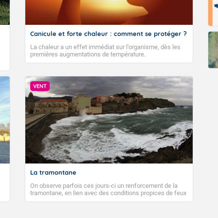
Canicule et forte chaleur : comment se protéger ?
La chaleur a un effet immédiat sur l’organisme, dès les
premières augmentations de température.
VENT
La tramontane
On observe parfois ces jours-ci un renforcement de la
tramontane, en lien avec des conditions propices de feux
de forêt. Mais qu'est-ce que la tramontane ? Quelles sont
ses caractéristiques ? La tramontane est un vent
turbulent soufflant de secteur nord-ouest à nord, ou ouest