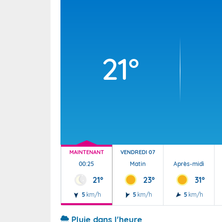
Wallis e
Grand fr
21°
MAINTENANT
VENDREDI 07
00:25
Matin
Après-midi
21°
23°
31°
5
km/h
5
km/h
5
km/h
Pluie dans l'heure