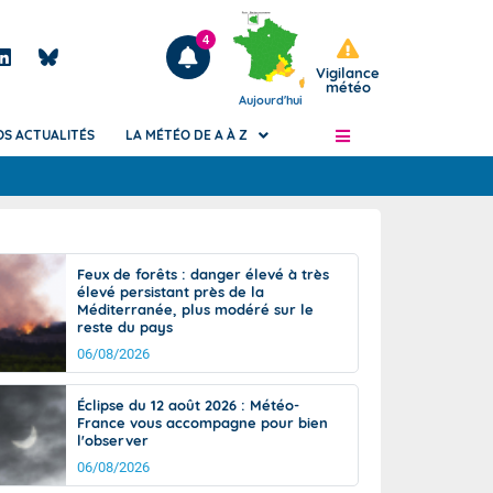
4
Vigilance
météo
Aujourd'hui
OS ACTUALITÉS
LA MÉTÉO DE A À Z
Articles
ngers
Feux de forêts : danger élevé à très
Phénomènes dangereux de J+2 à J+7
élevé persistant près de la
civile
Méditerranée, plus modéré sur le
Avertissement pluies intenses à l'échelle
reste du pays
des communes (Apic)
és
06/08/2026
Bulletins Marine
ateur de
Bulletins d'estimation du risque
Éclipse du 12 août 2026 : Météo-
d'avalanche
France vous accompagne pour bien
-pompier
l'observer
Météo des forêts
06/08/2026
Vigicrues