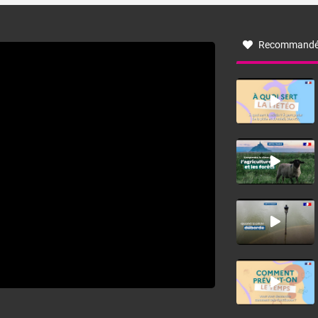
à nord-ouest, dans un secteur qui part du Roussillon à la
vallée de l’Aude et à l’ouest de l’Hérault. L’étymologie de
ce vent vient du latin trasmontanus, signifiant au-delà des
monts, en allusion aux régions montagneuses d’où
Recommandé
provient ce vent.