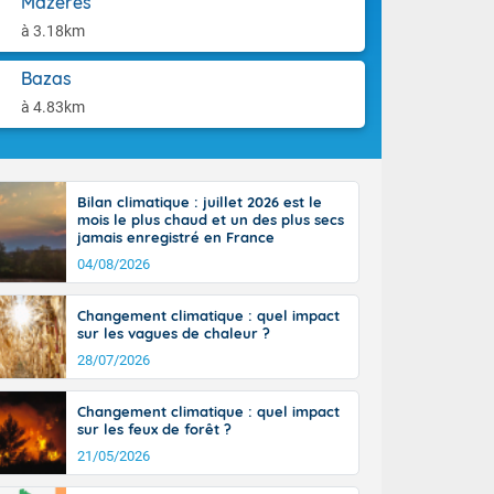
Mazères
ttoral l'après-
aison.
n général, 14
à 3.18km
r
sse, il fait
Bazas
ouvent 30 à 35
à 4.83km
Bilan climatique : juillet 2026 est le
mois le plus chaud et un des plus secs
jamais enregistré en France
04/08/2026
Changement climatique : quel impact
sur les vagues de chaleur ?
28/07/2026
Changement climatique : quel impact
sur les feux de forêt ?
21/05/2026