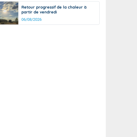
Retour progressif de la chaleur à
partir de vendredi
06/08/2026
rée
Nuit
29°
22°
km/h
10
km/h