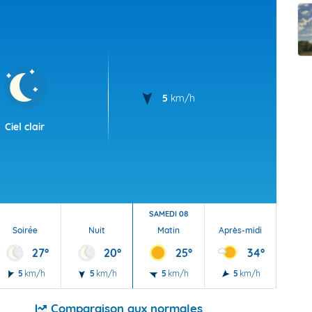
t Futuna
oid
5
km/h
Ciel clair
SAMEDI 08
Soirée
Nuit
Matin
Après-midi
Soi
27°
20°
25°
34°
5
km/h
5
km/h
5
km/h
5
km/h
15
Comparaison aux normales