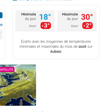
Minimale
Maximale
18°
30°
du jour
du jour
3°
2°
20
Ecart
Ecart
Écarts avec les moyennes de températures
minimales et maximales du mois de
août
sur
Aubiac
SATELLITE