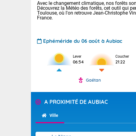
Avec le changement climatique, nos forêts sont
Découvrez la Météo des forêts, cet outil qui pe
Toulouse, où l'on retrouve Jean-Christophe Vi
France.
Ephéméride du 06 août à Aubiac
Lever
Coucher
Voici les tem
06:54
21:22
28 Lyon : 31 
: 27 Nancy : 
31 Lille : 26 
Gaétan
TENDANCE P
Demain : ven
Pour la sema
A PROXIMITÉ DE AUBIAC
Calme, enso
Cette semain
La journée s'
temps devrait 
Ville
territoire. O
Tendance des
pyrénéennes, l
2026 :
alors que la 