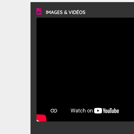
vitesse moyenne de 50 km/h et atteindre 80 à 100 km/h
en rafales, parfois davantage. Il parcourt la basse vallée
du Rhône et la Provence et envahit le littoral
IMAGES & VIDÉOS
méditerranéen à partir de la Camargue.