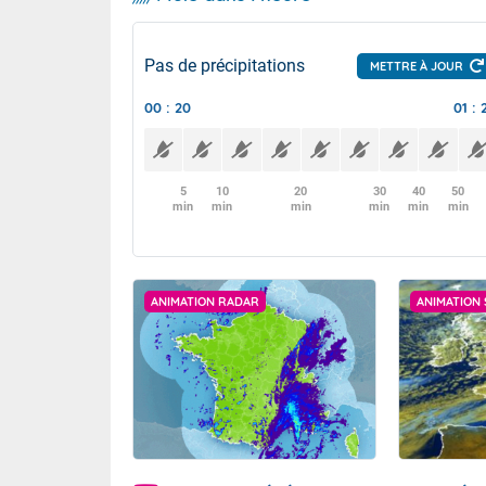
Pas de précipitations
METTRE À JOUR
00 : 20
01 : 
5
10
20
30
40
50
min
min
min
min
min
min
ANIMATION RADAR
ANIMATION 