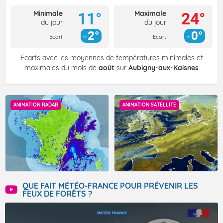
Minimale
Maximale
11°
24°
du jour
du jour
2°
0°
Ecart
Ecart
Écarts avec les moyennes de températures minimales et
maximales du mois de
août
sur
Aubigny-aux-Kaisnes
ANIMATION RADAR
ANIMATION SATELLITE
QUE FAIT MÉTÉO-FRANCE POUR PRÉVENIR LES
FEUX DE FORÊTS ?