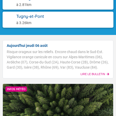
à 2.81km
Tugny-et-Pont
à 3.26km
Aujourd'hui jeudi 06 août
Risque orageux sur les reliefs. Encore chaud dans le Sud-Est.
Vigilance orange canicule en cours sur Alpes-Maritimes (06),
Ardèche (07), Corse-du-Sud (2A), Haute-Corse (2B), Drôme (26),
Gard (30), Isère (38), Rhône (69), Var (83), Vaucluse (84).
LIRE LE BULLETIN
INFOS MÉTÉO