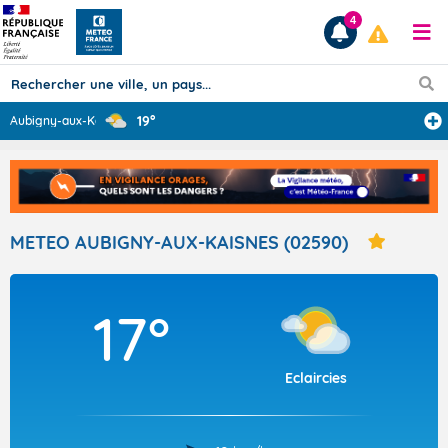
4
19°
Aubigny-aux-Kai
...
Prévisions
TOUS LES RÉSULTATS
METEO AUBIGNY-AUX-KAISNES (02590)
Articles
17°
Eclaircies