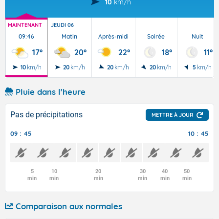
10
km/h
MAINTENANT
JEUDI 06
09:46
Matin
Après-midi
Soirée
Nuit
17°
20°
22°
18°
11°
10
km/h
20
km/h
20
km/h
20
km/h
5
km/h
Pluie dans l'heure
Pas de précipitations
METTRE À JOUR
09 : 45
10 : 45
5
10
20
30
40
50
min
min
min
min
min
min
Comparaison aux normales