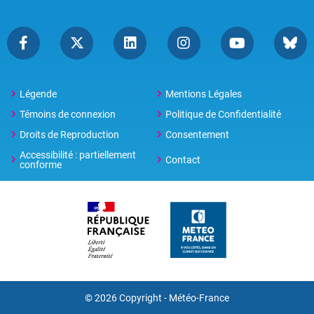
Légende
Mentions Légales
Témoins de connexion
Politique de Confidentialité
Droits de Reproduction
Consentement
Accessibilité : partiellement
Contact
conforme
© 2026 Copyright -
Météo-France