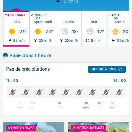
5
km/h
MAINTENANT
VENDREDI
SAMEDI
07
08
12:59
Après-midi
Soirée
Nuit
Matin
23°
24°
18°
12°
20°
5
km/h
20
km/h
20
km/h
5
km/h
15
km/h
Pluie dans l'heure
Pas de précipitations
METTRE À JOUR
13 : 00
14 : 00
5
10
20
30
40
50
min
min
min
min
min
min
ANIMATION RADAR
ANIMATION SATELLITE