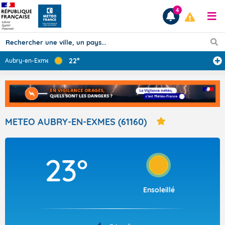
4
22°
Aubry-en-Exmes
Prévisions
TOUS LES RÉSULTATS
METEO AUBRY-EN-EXMES (61160)
Articles
23°
Ensoleillé