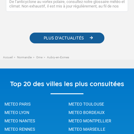
De l’anticyclone au vortex polaire, consultez notre glossaire météo et
climat. Non exhaustif, il est mis à jour régulièrement, au fil de nos
publications. Vous y trouverez également des liens utiles vers nos
contenus pédagogiques concernant les phénomènes
météorologiques et des informations scientifiques sur le
changement climatique.
PLUS D'ACTUALITÉS
Accueil
Normandie
Orne
Aubry-en-Exmes
Top 20 des villes les plus consultées
METEO PARIS
METEO TOULOUSE
METEO LYON
METEO BORDEAUX
METEO NANTES
METEO MONTPELLIER
METEO RENNES
METEO MARSEILLE