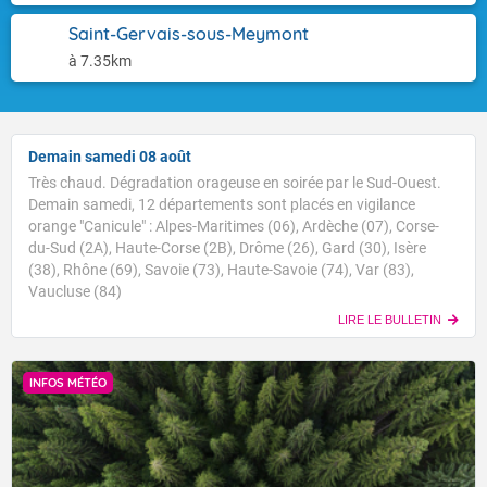
Saint-Gervais-sous-Meymont
à 7.35km
Demain samedi 08 août
Très chaud. Dégradation orageuse en soirée par le Sud-Ouest.
Demain samedi, 12 départements sont placés en vigilance
orange "Canicule" : Alpes-Maritimes (06), Ardèche (07), Corse-
du-Sud (2A), Haute-Corse (2B), Drôme (26), Gard (30), Isère
(38), Rhône (69), Savoie (73), Haute-Savoie (74), Var (83),
Vaucluse (84)
LIRE LE BULLETIN
INFOS MÉTÉO