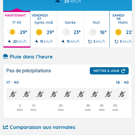
20
km/h
MAINTENANT
VENDREDI
SAMEDI
07
08
17:40
Après-midi
Soirée
Nuit
Matin
29°
29°
23°
16°
22°
20
km/h
15
km/h
15
km/h
5
km/h
5
km/h
Pluie dans l'heure
Pas de précipitations
METTRE À JOUR
17 : 40
18 : 40
5
10
20
30
40
50
min
min
min
min
min
min
Comparaison aux normales