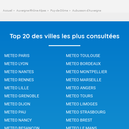
Accueil
Auvergne-Rhône-Alpes
Puy-de-Dôme
Aubusson-d'Auvergne
Top 20 des villes les plus consultées
METEO PARIS
METEO TOULOUSE
METEO LYON
METEO BORDEAUX
METEO NANTES
METEO MONTPELLIER
METEO RENNES
METEO MARSEILLE
METEO LILLE
METEO ANGERS
METEO GRENOBLE
METEO TOURS
METEO DIJON
METEO LIMOGES
METEO PAU
METEO STRASBOURG
METEO NANCY
METEO BREST
METEO BESANCON
METEO LE MANS