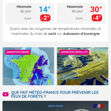
Minimale
Maximale
14°
30°
du jour
du jour
2°
4°
Ecart
Ecart
Écarts avec les moyennes de températures minimales et
maximales du mois de
août
sur
Aubusson-d'Auvergne
ANIMATION RADAR
ANIMATION SATELLITE
QUE FAIT MÉTÉO-FRANCE POUR PRÉVENIR LES
FEUX DE FORÊTS ?