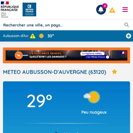
4
30°
Aubusson-d'Auve
...
Prévisions
TOUS LES RÉSULTATS
METEO AUBUSSON-D'AUVERGNE (63120)
Articles
29°
Peu nuageux