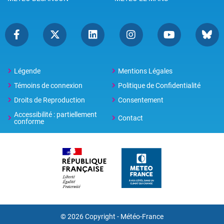
Légende
Mentions Légales
Témoins de connexion
Politique de Confidentialité
Droits de Reproduction
Consentement
Accessibilité : partiellement
Contact
conforme
© 2026 Copyright -
Météo-France